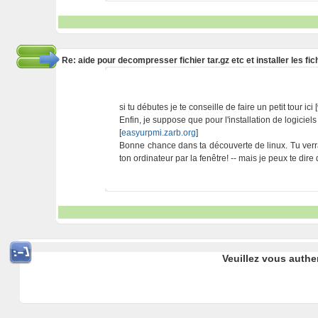
Re: aide pour decompresser fichier tar.gz etc et installer les 
si tu débutes je te conseille de faire un petit tour ici [
Enfin, je suppose que pour l'installation de logiciel
[
easyurpmi.zarb.org
]
Bonne chance dans ta découverte de linux. Tu verras
ton ordinateur par la fenêtre! -- mais je peux te dire
Veuillez vous authe