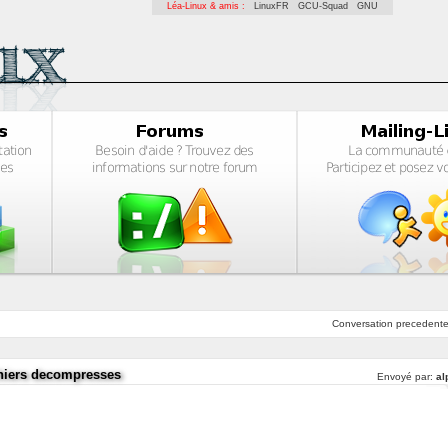
Léa-Linux & amis :
LinuxFR
GCU-Squad
GNU
Conversation
precedent
ichiers decompresses
Envoyé par:
al