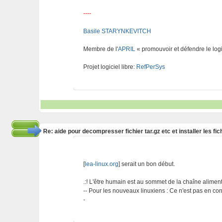
----
Basile STARYNKEVITCH
Membre de l'
APRIL
« promouvoir et défendre le logi
Projet logiciel libre:
RefPerSys
Re: aide pour decompresser fichier tar.gz etc et installer les 
[
lea-linux.org
] serait un bon début.
.:! L'être humain est au sommet de la chaîne alimentai
-- Pour les nouveaux linuxiens : Ce n'est pas en cont
-