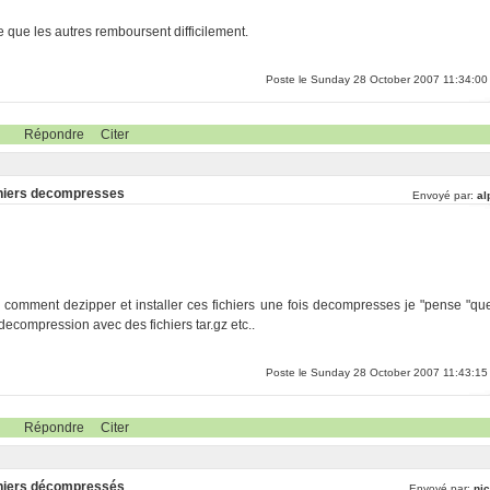
e que les autres remboursent difficilement.
Poste le Sunday 28 October 2007 11:34:00
Répondre
Citer
fichiers decompresses
Envoyé par:
al
 comment dezipper et installer ces fichiers une fois decompresses je "pense "qu
decompression avec des fichiers tar.gz etc..
Poste le Sunday 28 October 2007 11:43:15
Répondre
Citer
fichiers décompressés
Envoyé par:
nic