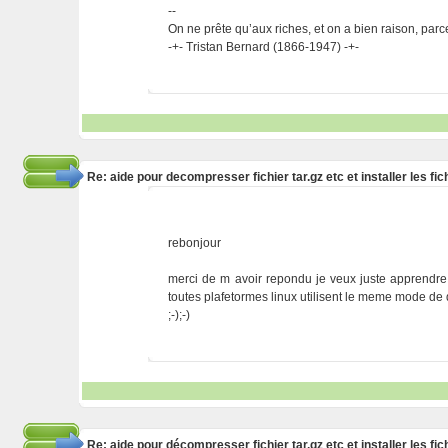
--
On ne prête qu’aux riches, et on a bien raison, parc
-+- Tristan Bernard (1866-1947) -+-
Re: aide pour decompresser fichier tar.gz etc et installer les 
rebonjour
merci de m avoir repondu je veux juste apprendre
toutes plafetormes linux utilisent le meme mode de 
;-);-)
Re: aide pour décompresser fichier tar.gz etc et installer les 