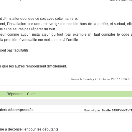
nt d4installer quoi que ce soit avec cette manière.
 l’installation par une archive tgz me semble hors de ta portée, et surtout, ell
ue tu ne sauras pas réparer du tout.
ateur comme aucun installateur du tout (par exemple s’il faut compiler le code 
 la première éventualité me met la puce à l’oreille.
nt pas facultatifs.
e que les autres remboursent difficilement.
Poste le Sunday 28 October 2007 16:36:03
Répondre
Citer
fichiers décompressés
Envoyé par:
Basile STARYNKEVI
ique à déconseiller pour les débutants.