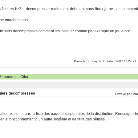
tres fichiers bz2 a decompresser mais etant debutant sous linux je ne sais comment
s ne marchent pas
 fichiers decompresses comment les installer comme par exemple un jeu etccc...
Poste le Sunday 28 October 2007 11:24:24
Répondre
Citer
fichiers décompressés
Envoyé par:
nic
aller existent dans la liste des paquets disponibles de ta distribution. Renseigne-to
er le fonctionnement d’un autre système et de faire des bêtises.