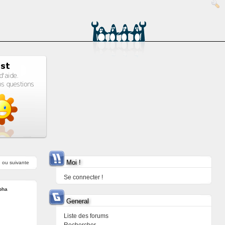
Moi !
e
ou
suivante
Se connecter !
pha
General
Liste des forums