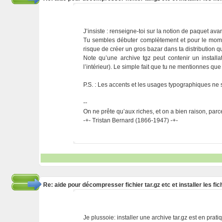
J’insiste : renseigne-toi sur la notion de paquet ava
Tu sembles débuter complètement et pour le moment,
risque de créer un gros bazar dans ta distribution q
Note qu’une archive tgz peut contenir un install
l’intérieur). Le simple fait que tu ne mentionnes que
P.S. : Les accents et les usages typographiques ne so
--
On ne prête qu’aux riches, et on a bien raison, parc
-+- Tristan Bernard (1866-1947) -+-
Re: aide pour décompresser fichier tar.gz etc et installer les 
Je plussoie: installer une archive tar.gz est en prat