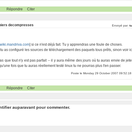
Répondre
Citer
fichiers decompresses
Envoyé par:
t
wiki.mandriva.com
] si ce n'est déjà fait. Tu y apprendras une foule de choses.
s tu as configuré les sources de téléchargement des paquets tous prêts, sinon voir ic
 que tout n'y est pas parfait -- il y aura même des jours où tu auras envie de jete
 qu'une fois que tu auras réellement testé linux tu ne pourras plus t'en passer.
Poste le Monday 29 October 2007 09:52:18
Répondre
Citer
ntifier auparavant pour commenter.