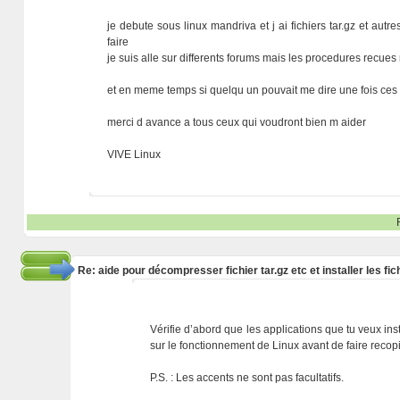
je debute sous linux mandriva et j ai fichiers tar.gz et au
faire
je suis alle sur differents forums mais les procedures recue
et en meme temps si quelqu un pouvait me dire une fois ces
merci d avance a tous ceux qui voudront bien m aider
VIVE Linux
Re: aide pour décompresser fichier tar.gz etc et installer les 
Vérifie d’abord que les applications que tu veux inst
sur le fonctionnement de Linux avant de faire recopi
P.S. : Les accents ne sont pas facultatifs.