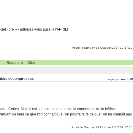
ciel libre » - adhérez vous aussi à l'APRIL!
Poste le Sunday 28 October 2007 19:37:29
Répondre
Citer
fichiers decompresses
Envoyé par:
merlin8
re. Certes. Mais il est surtout au sommet de la connerie et de la bêtise... !:.
inuant de faire ce que l'on connaît que l'on pourra faire ce que l'on ne connaît pas 
Poste le Monday 29 October 2007 07:52:00