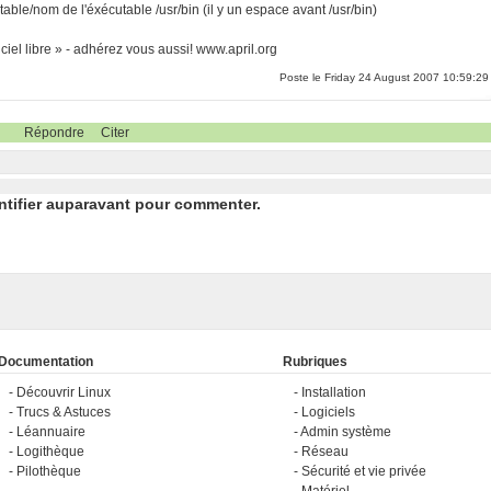
utable/nom de l'éxécutable /usr/bin (il y un espace avant /usr/bin)
iel libre » - adhérez vous aussi! www.april.org
Poste le Friday 24 August 2007 10:59:29
Répondre
Citer
ntifier auparavant pour commenter.
Documentation
Rubriques
Découvrir Linux
Installation
Trucs & Astuces
Logiciels
Léannuaire
Admin système
Logithèque
Réseau
Pilothèque
Sécurité et vie privée