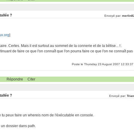
tallée ?
Envoyé par:
merlin8
ux.org
]
re. Certes. Mais il est surtout au sommet de la connerie et de la bêtise... !:.
inuant de faire ce que l'on connaît que l'on pourra faire ce que l'on ne connaît pas 
Poste le Thursday 23 August 2007 12:33:37
Répondre
Citer
tallée ?
Envoyé par:
Tria
e tu peux faire un whereis nom de l'éxécutable en console.
s un dossier dans path.