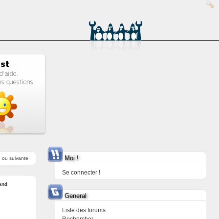
Moi !
e
ou
suivante
Se connecter !
and
General
Liste des forums