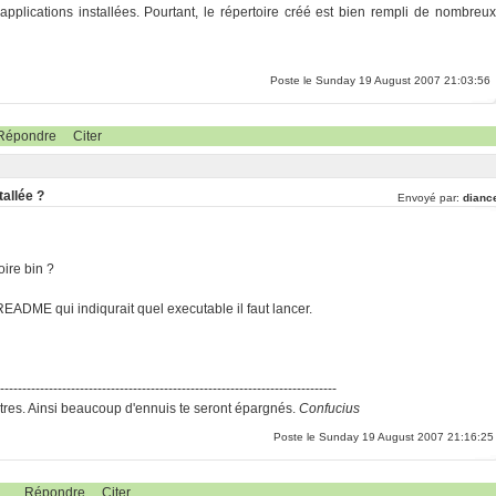
pplications installées. Pourtant, le répertoire créé est bien rempli de nombreux
Poste le Sunday 19 August 2007 21:03:56
Répondre
Citer
tallée ?
Envoyé par:
dianc
oire bin ?
 README qui indiqurait quel executable il faut lancer.
-----------------------------------------------------------------------------
res. Ainsi beaucoup d'ennuis te seront épargnés.
Confucius
Poste le Sunday 19 August 2007 21:16:25
Répondre
Citer