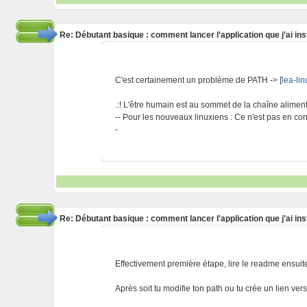
Re: Débutant basique : comment lancer l'application que j'ai ins
C'est certainement un problème de PATH -> [
lea-lin
.:! L'être humain est au sommet de la chaîne alimentai
-- Pour les nouveaux linuxiens : Ce n'est pas en cont
-
Re: Débutant basique : comment lancer l'application que j'ai ins
Effectivement première étape, lire le readme ensuit
Après soit tu modifie ton path ou tu crée un lien ver