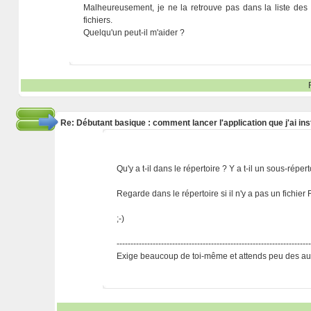
Malheureusement, je ne la retrouve pas dans la liste des a
fichiers.
Quelqu'un peut-il m'aider ?
Re: Débutant basique : comment lancer l'application que j'ai ins
Qu'y a t-il dans le répertoire ? Y a t-il un sous-répert
Regarde dans le répertoire si il n'y a pas un fichier
;-)
---------------------------------------------------------------------
Exige beaucoup de toi-même et attends peu des aut