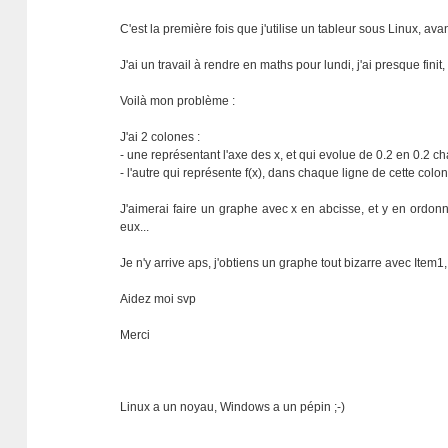
C'est la première fois que j'utilise un tableur sous Linux, av
J'ai un travail à rendre en maths pour lundi, j'ai presque finit
Voilà mon problème :
J'ai 2 colones :
- une représentant l'axe des x, et qui evolue de 0.2 en 0.2 c
- l'autre qui représente f(x), dans chaque ligne de cette colon
J'aimerai faire un graphe avec x en abcisse, et y en ordonné
eux...
Je n'y arrive aps, j'obtiens un graphe tout bizarre avec Item1,
Aidez moi svp
Merci
Linux a un noyau, Windows a un pépin ;-)