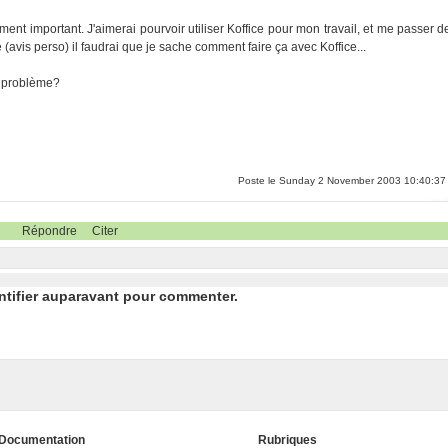
nt important. J'aimerai pourvoir utiliser Koffice pour mon travail, et me passer d
(avis perso) il faudrai que je sache comment faire ça avec Koffice...
e problème?
Poste le Sunday 2 November 2003 10:40:37
Répondre
Citer
ntifier auparavant pour commenter.
Documentation
Rubriques