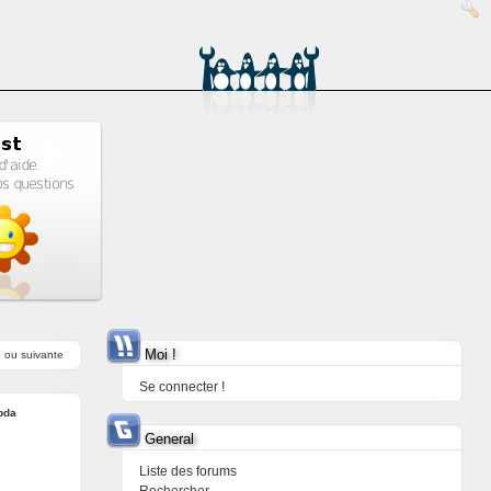
Moi !
e
ou
suivante
Se connecter !
bda
General
Liste des forums