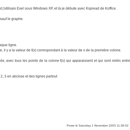
ant j'utilisais Exel sous Windows XP, et là je débute avec Kspread de Koffice.
, sauf le graphe.
haque ligne.
e, il y a la valeur de f(x) correspondant à la valeur de x de la première colone.
e, avec tous les points de la colone f(x) qui apparaissent et qui sont reliés entre
 2, 3 en abcisse et des lignes partout
Poste le Saturday 1 November 2003 11:36:02