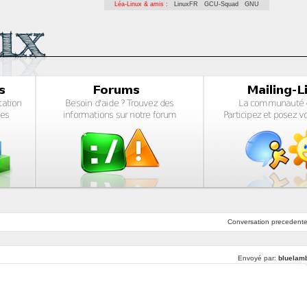
Léa-Linux & amis :
LinuxFR
GCU-Squad
GNU
Conversation
precedent
Envoyé par:
bluelam