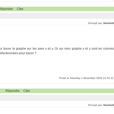
Répondre
Citer
Envoyé par:
bluelam
our tracer le graphe sur les axes x et y. Or sur mon graphe x et y sont en colones
sélectionnées pour tracer ?
Poste le Saturday 1 November 2003 12:31:11
Répondre
Citer
Envoyé par:
bluelam