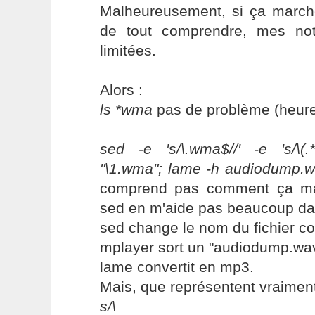
Malheureusement, si ça marche
de tout comprendre, mes not
limitées.
Alors :
ls *wma
pas de problème (heur
sed -e 's/\.wma$//' -e 's/\(
"\1.wma"; lame -h audiodump.wa
comprend pas comment ça ma
sed en m'aide pas beaucoup dan
sed change le nom du fichier co
mplayer sort un "audiodump.wav
lame convertit en mp3.
Mais, que représentent vraiment
s/\