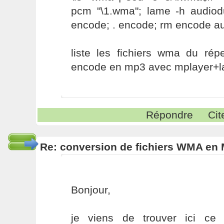
pcm "\1.wma"; lame -h audiod
encode; . encode; rm encode 
liste les fichiers wma du répe
encode en mp3 avec mplayer+
Répondre
Cit
Re: conversion de fichiers WMA en
Bonjour,
je viens de trouver ici ce 