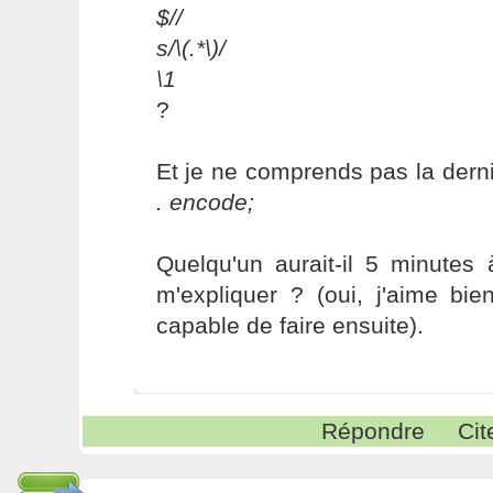
$//
s/\(.*\)/
\1
?
Et je ne comprends pas la derni
. encode;
Quelqu'un aurait-il 5 minutes
m'expliquer ? (oui, j'aime bi
capable de faire ensuite).
Répondre
Cit