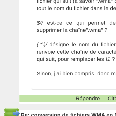
fichier qui suit (à savoir ".wma"
tout le nom du fichier dans le 
$//
est-ce ce qui permet de 
supprimer la chaîne".wma" ?
(.*\)/
désigne le nom du fichier 
renvoie cette chaîne de caract
qui suit, pour remplacer les
\1
?
Sinon, j'ai bien compris, donc m
Répondre
Cit
Re: conversion de fichiers WMA en