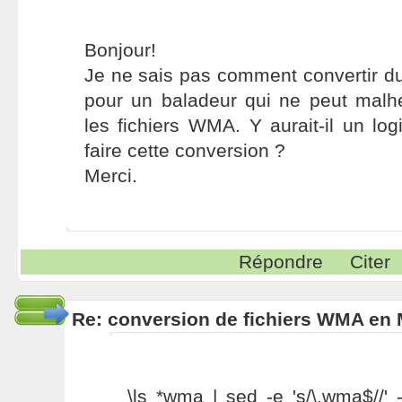
Bonjour!
Je ne sais pas comment convertir 
pour un baladeur qui ne peut malh
les fichiers WMA. Y aurait-il un log
faire cette conversion ?
Merci.
Répondre
Citer
Re: conversion de fichiers WMA en
\ls *wma | sed -e 's/\.wma$//' -