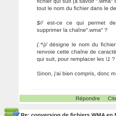
fichier qui suit (à savoir ".wma"
tout le nom du fichier dans le 
$//
est-ce ce qui permet de 
supprimer la chaîne".wma" ?
(.*\)/
désigne le nom du fichier 
renvoie cette chaîne de caract
qui suit, pour remplacer les
\1
?
Sinon, j'ai bien compris, donc m
Répondre
Cit
Re: conversion de fichiers WMA en