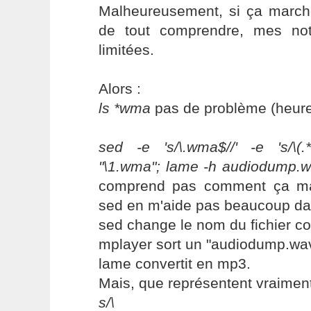
Malheureusement, si ça marche
de tout comprendre, mes not
limitées.
Alors :
ls *wma
pas de problème (heur
sed -e 's/\.wma$//' -e 's/\(
"\1.wma"; lame -h audiodump.wa
comprend pas comment ça ma
sed en m'aide pas beaucoup dan
sed change le nom du fichier co
mplayer sort un "audiodump.wav
lame convertit en mp3.
Mais, que représentent vraiment
s/\