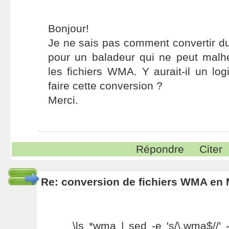
Bonjour!
Je ne sais pas comment convertir 
pour un baladeur qui ne peut malh
les fichiers WMA. Y aurait-il un log
faire cette conversion ?
Merci.
Répondre
Citer
Re: conversion de fichiers WMA en
\ls *wma | sed -e 's/\.wma$//' -