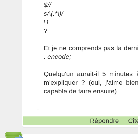
$//
s/\(.*\)/
\1
?
Et je ne comprends pas la derni
. encode;
Quelqu'un aurait-il 5 minutes
m'expliquer ? (oui, j'aime bi
capable de faire ensuite).
Répondre
Cit