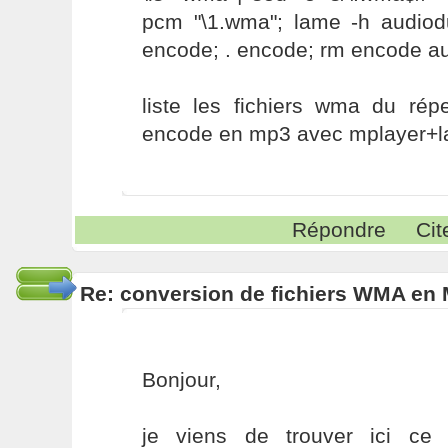
pcm "\1.wma"; lame -h audiod
encode; . encode; rm encode 
liste les fichiers wma du répe
encode en mp3 avec mplayer+
Répondre
Cit
Re: conversion de fichiers WMA en
Bonjour,
je viens de trouver ici ce 