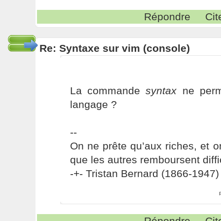
Répondre
Cit
Re: Syntaxe sur vim (console)
La commande
syntax
ne perme
langage ?
--
On ne prête qu’aux riches, et o
que les autres remboursent diffi
-+- Tristan Bernard (1866-1947) 
Répondre
Cit