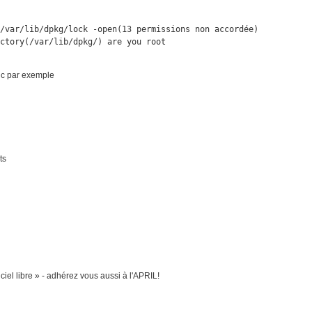
/var/lib/dpkg/lock -open(13 permissions non accordée)

ectory(/var/lib/dpkg/) are you root
onc par exemple
ts
ciel libre » - adhérez vous aussi à l'APRIL!