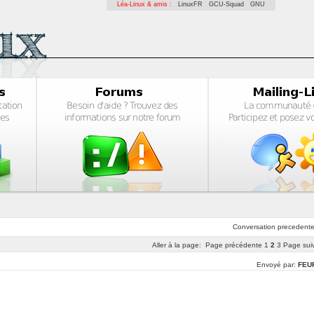
Léa-Linux & amis :
LinuxFR
GCU-Squad
GNU
Conversation
precedent
Aller à la page:
Page précédente
1
2
3
Page sui
Envoyé par:
FEU