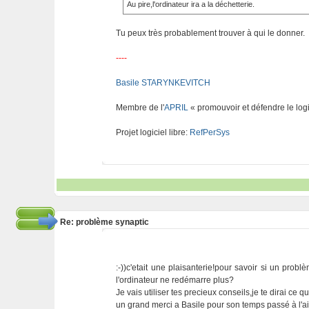
Au pire,l'ordinateur ira a la déchetterie.
Tu peux très probablement trouver à qui le donner.
----
Basile STARYNKEVITCH
Membre de l'
APRIL
« promouvoir et défendre le logi
Projet logiciel libre:
RefPerSys
Re: problème synaptic
:-))c'etait une plaisanterie!pour savoir si un prob
l'ordinateur ne redémarre plus?
Je vais utiliser tes precieux conseils,je te dirai ce 
un grand merci a Basile pour son temps passé à l'