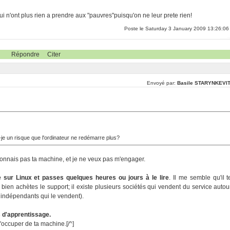
ui n'ont plus rien a prendre aux "pauvres"puisqu'on ne leur prete rien!
Poste le Saturday 3 January 2009 13:26:06
Répondre
Citer
Envoyé par:
Basile STARYNKEVI
-je un risque que l'ordinateur ne redémarre plus?
connais pas ta machine, et je ne veux pas m'engager.
e sur Linux et passes quelques heures ou jours à le lire
. Il me semble qu'il t
bien achètes le support; il existe plusieurs sociétés qui vendent du service autou
 indépendants qui le vendent).
ts d'apprentissage.
s'occuper de ta machine.[/^]