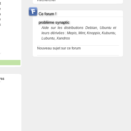
Rechercher
t
e
Ce forum !
a
e
problème synaptic
x
Aide sur les distributions Debian, Ubuntu et
leurs dérivées : Mepis, Mint, Knoppix, Kubuntu,
Lubuntu, Xandros
Nouveau sujet sur ce forum
F66