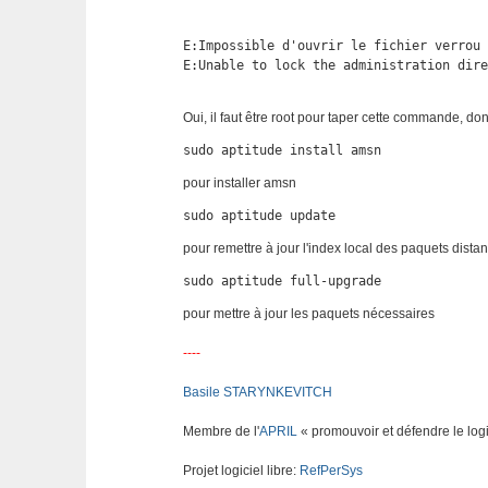
E:Impossible d'ouvrir le fichier verrou 
E:Unable to lock the administration dir
Oui, il faut être root pour taper cette commande, d
sudo aptitude install amsn
pour installer amsn
sudo aptitude update
pour remettre à jour l'index local des paquets distan
sudo aptitude full-upgrade
pour mettre à jour les paquets nécessaires
----
Basile STARYNKEVITCH
Membre de l'
APRIL
« promouvoir et défendre le logi
Projet logiciel libre:
RefPerSys