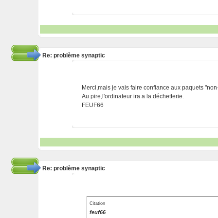
Re: problème synaptic
Merci,mais je vais faire confiance aux paquets "non-au
Au pire,l'ordinateur ira a la déchetterie.
FEUF66
Re: problème synaptic
Citation
feuf66