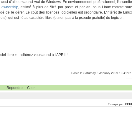
, c'est d'ailleurs aussi vrai de Windows. En environnement professionnel, l'essentie
of ownership
, estimé à plus de 5K€ par poste et par an, sous Linux comme sou
 de le gérer. Le coût des licences logicielles est secondaire. L'intérêt de Linux
els), qui est lié au caractère libre (et non pas à la pseudo gratuité) du logiciel.
ciel libre » - adhérez vous aussi à l'APRIL!
Poste le Saturday 3 January 2009 13:41:06
Répondre
Citer
Envoyé par:
FEU