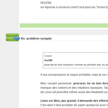
FEUF66
en réponse à nicola:la crise?c'est pour les "riches"q
Re: problème synaptic
Citation
feuf66
pourrais-je tout restaurer comme au premier jour ou ai
A ma connaissance le risque est faible, mais je ne 
Mon conseil personnel:
procures toi un bon livr
manque des notions et des intuitions basiques. Ou 
de Linux (et peut-être même aussi des étudiants ou
Linux est libre, pas gratuit: il demande des effor
[^]ou bien il faut accepter de payer quelqu'un pour 