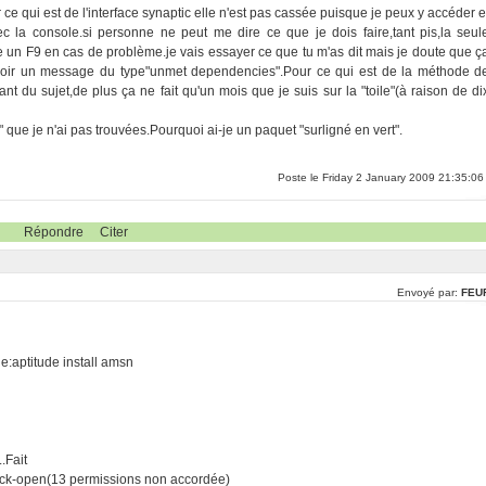
e qui est de l'interface synaptic elle n'est pas cassée puisque je peux y accéder e
 la console.si personne ne peut me dire ce que je dois faire,tant pis,la seul
 un F9 en cas de problème.je vais essayer ce que tu m'as dit mais je doute que ç
avoir un message du type"unmet dependencies".Pour ce qui est de la méthode d
itant du sujet,de plus ça ne fait qu'un mois que je suis sur la "toile"(à raison de di
on" que je n'ai pas trouvées.Pourquoi ai-je un paquet "surligné en vert".
Poste le Friday 2 January 2009 21:35:06
Répondre
Citer
Envoyé par:
FEU
e:aptitude install amsn
.Fait
g/lock-open(13 permissions non accordée)