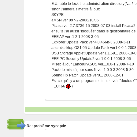
E:Unable to lock the administration directory(/var/li
sinon j'aimerais mettre à jour:
SKYPE
aMSN ver 097-2-2008/10/06
Picasa ver 2.7.3736-15 2008-07-03 install Picasa2
ensuite j'ai aussi "bloqués" dans le gestionnaire de 
EEE AP ver .1.2.1 2008-3-05
Explorer Update Pack ver.4.0.466b-3 2008-3-11
asus desktop OS1.05 Update Pack ver1.0.0-1 2008
USB Storage Applet Update ver 1.1.69.1 2008-10-0
EEE PC Security Update2 ver.1.0.0.1 2008-3-06
Miseb à jour Lanceur ASUS ver.1.0.0-1 2008-7-10
Pack de mise à jour sans fil ver 1.0.0-3 2008-5-30
Sound Fix Patch Update ver0.1 2008-12-01
Est-ce qu'il y a un programme inutile voir "douteux"
FEUF66
)
Re: problème synaptic