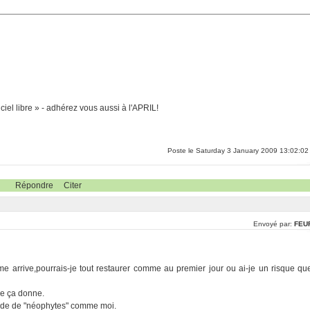
ciel libre » - adhérez vous aussi à l'APRIL!
Poste le Saturday 3 January 2009 13:02:02
Répondre
Citer
Envoyé par:
FEU
lème arrive,pourrais-je tout restaurer comme au premier jour ou ai-je un risque qu
que ça donne.
aide de "néophytes" comme moi.