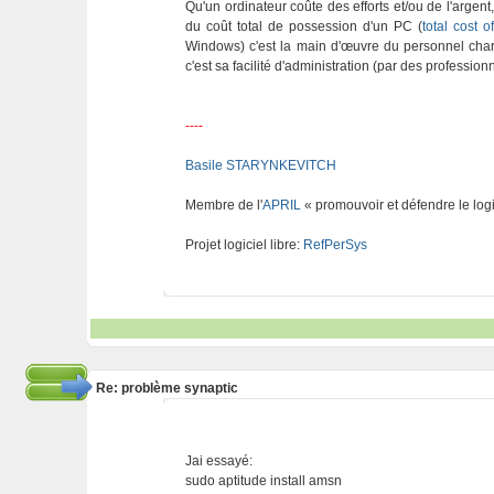
Qu'un ordinateur coûte des efforts et/ou de l'argent
du coût total de possession d'un PC (
total cost 
Windows) c'est la main d'œuvre du personnel chargé
c'est sa facilité d'administration (par des professionn
----
Basile STARYNKEVITCH
Membre de l'
APRIL
« promouvoir et défendre le logi
Projet logiciel libre:
RefPerSys
Re: problème synaptic
Jai essayé:
sudo aptitude install amsn