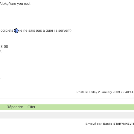
b/dpkg/)are you root
logiciels
je ne sais pas à quoi ils servent)
-3-08
3
?
Poste le Friday 2 January 2009 22:40:14
Répondre
Citer
Envoyé par:
Basile STARYNKEVI