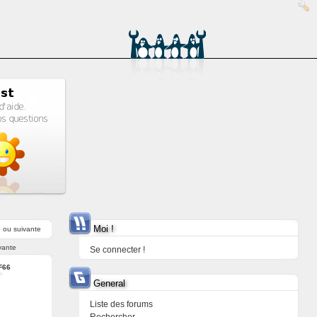
Moi !
e
ou
suivante
vante
Se connecter !
F66
General
Liste des forums