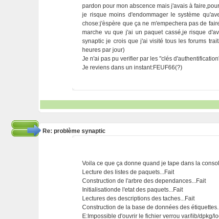
pardon pour mon abscence mais j'avais à faire,pour c
je risque moins d'endommager le système qu'avec
chose:j'èspère que ça ne m'empechera pas de faire
marche vu que j'ai un paquet cassé,je risque d'
synaptic je crois que j'ai visité tous les forums tra
heures par jour)
Je n'ai pas pu verifier par les "clés d'authentificati
Je reviens dans un instant:FEUF66(?)
Re: problème synaptic
Voila ce que ça donne quand je tape dans la consol
Lecture des listes de paquets...Fait
Construction de l'arbre des dependances...Fait
Initialisationde l'etat des paquets...Fait
Lectures des descriptions des taches...Fait
Construction de la base de données des étiquettes..
E:Impossible d'ouvrir le fichier verrou var/lib/dpk