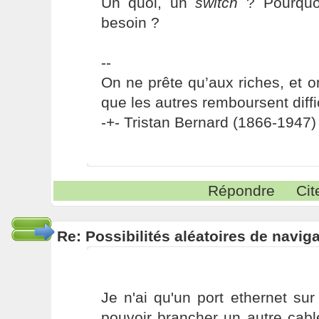
Un quoi, un
switch
? Pourquoi
besoin ?
--
On ne prête qu’aux riches, et o
que les autres remboursent diffi
-+- Tristan Bernard (1866-1947) 
Répondre
Cit
Re: Possibilités aléatoires de navig
Je n'ai qu'un port ethernet su
pouvoir brancher un autre cabl