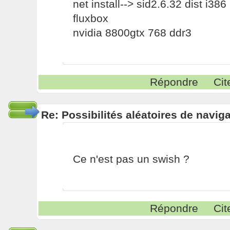
net install--> sid2.6.32 dist i386
fluxbox
nvidia 8800gtx 768 ddr3
Répondre
Cit
Re: Possibilités aléatoires de navig
Ce n'est pas un swish ?
Répondre
Cit