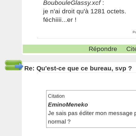
BoubouleGlassy.xcf
:
je n'ai droit qu'à 1281 octets.
féchiiii...er !
Po
Répondre
Cit
Re: Qu'est-ce que ce bureau, svp ?
Citation
EminoMeneko
Je sais pas éditer mon message p
normal ?