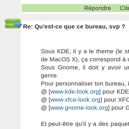
Répondre
Cit
Re: Qu'est-ce que ce bureau, svp ?
Sous KDE, il y a le theme (le st
de MacOS X), ça correspond à c
Sous Gnome, il doit y avoir 
genre.
Pour personnaliser ton bureau, i
@ [
www.kde-look.org
] pour KDE
@ [
www.xfce-look.org
] pour XF
@ [
www.gnome-look.org
] pour
Et peut-être qu'il y a des paque