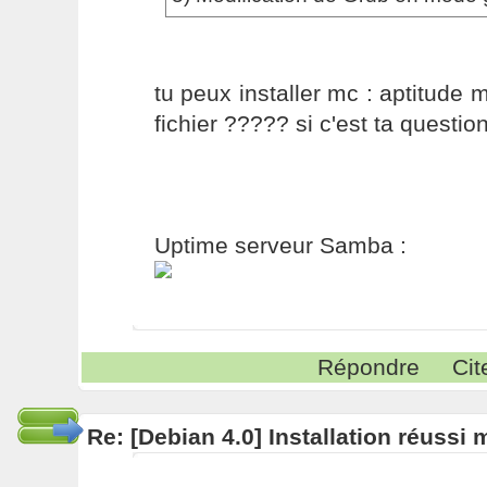
tu peux installer mc : aptitude m
fichier ????? si c'est ta questio
Uptime serveur Samba :
Répondre
Cit
Re: [Debian 4.0] Installation réussi