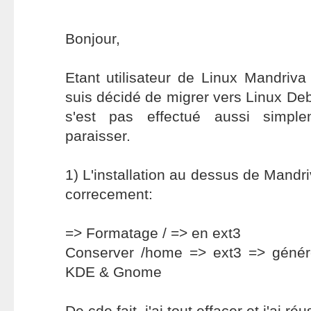
Bonjour,
Etant utilisateur de Linux Mandriv
suis décidé de migrer vers Linux Deb
s'est pas effectué aussi simpl
paraisser.
1) L'installation au dessus de Mandriv
correcement:
=> Formatage / => en ext3
Conserver /home => ext3 => génér
KDE & Gnome
De cde fait, j'ai tout effacer et j'ai ré