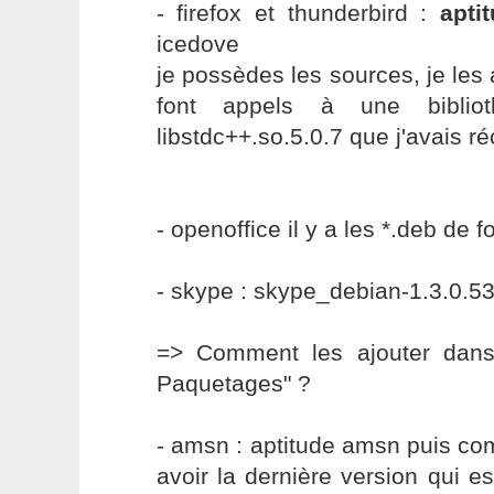
- firefox et thunderbird :
apti
icedove
je possèdes les sources, je les 
font appels à une biblio
libstdc++.so.5.0.7 que j'avais 
- openoffice il y a les *.deb de fo
- skype : skype_debian-1.3.0.5
=> Comment les ajouter dans
Paquetages" ?
- amsn : aptitude amsn puis co
avoir la dernière version qui es