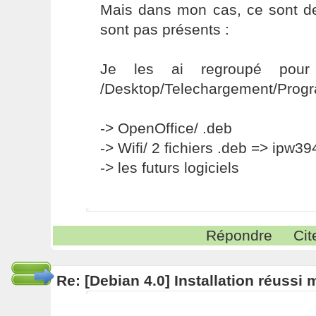
Mais dans mon cas, ce sont d
sont pas présents :
Je les ai regroupé pou
/Desktop/Telechargement/Prog
-> OpenOffice/ .deb
-> Wifi/ 2 fichiers .deb => ipw
-> les futurs logiciels
Répondre
Cit
Re: [Debian 4.0] Installation réussi