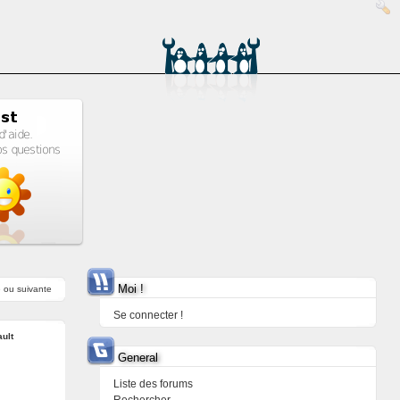
Moi !
e
ou
suivante
Se connecter !
ault
General
Liste des forums