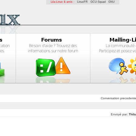
Léa-Linux & amis :
LinuxFR
GCU-Squad
GNU
Conversation
precedent
Envoyé par:
Thib