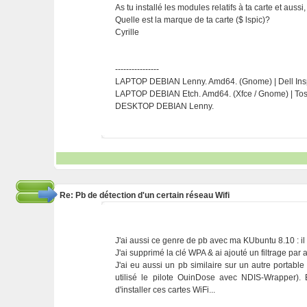
As tu installé les modules relatifs à ta carte et aussi
Quelle est la marque de ta carte ($ lspic)?
Cyrille
----------------
LAPTOP DEBIAN Lenny. Amd64. (Gnome) | Dell Ins
LAPTOP DEBIAN Etch. Amd64. (Xfce / Gnome) | To
DESKTOP DEBIAN Lenny.
Re: Pb de détection d'un certain réseau Wifi
J'ai aussi ce genre de pb avec ma KUbuntu 8.10 : il
J'ai supprimé la clé WPA & ai ajouté un filtrage par
J'ai eu aussi un pb similaire sur un autre portable
utilisé le pilote OuinDose avec NDIS-Wrapper). E
d'installer ces cartes WiFi...