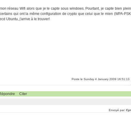
 mon réseau Wifi alors que je le capte sous windows. Pourtant, je capte bien plein
nt certains qui ont la même configuration de crypto que celui que le mien (WPA-PSK
ecd Ubuntu, j'arrive à le trouver!
Poste le Sunday 4 January 2009 16:51:13
Répondre
Citer
Envoyé par:
Cyr