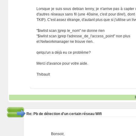
Lorsque je suis sous debian lenny, je n'arrive pas à capter
d'autres réseaux sans fil (une 40aine, c'est pour dire!), do
TKIP). C'est assez étrange, d'autant plus que si j'utilise un liv
"$iwlist scan |grep le_nom" ne donne rien
"$iwlist scan |grep l'adresse_de_l'access_point" non plus
et Networkmanager ne trouve rien.
qelqu'un a déjà eu ce problème?
Merci d'avance pour votre aide.
Thibault
Re: Pb de détection d'un certain réseau Wifi
Bonsoir,