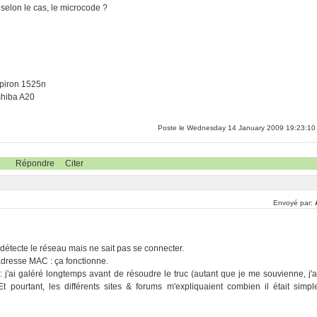
, selon le cas, le microcode ?
piron 1525n
shiba A20
Poste le Wednesday 14 January 2009 19:23:10
Répondre
Citer
Envoyé par:
 détecte le réseau mais ne sait pas se connecter.
 adresse MAC : ça fonctionne.
 : j'ai galéré longtemps avant de résoudre le truc (autant que je me souvienne, j'a
t pourtant, les différents sites & forums m'expliquaient combien il était simpl