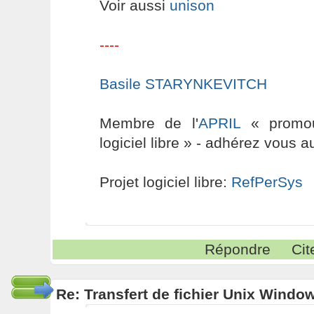
Voir aussi
unison
----
Basile STARYNKEVITCH
Membre de l'
APRIL
« promouv
logiciel libre » - adhérez vous a
Projet logiciel libre:
RefPerSys
Répondre
Cit
Re: Transfert de fichier Unix Windo