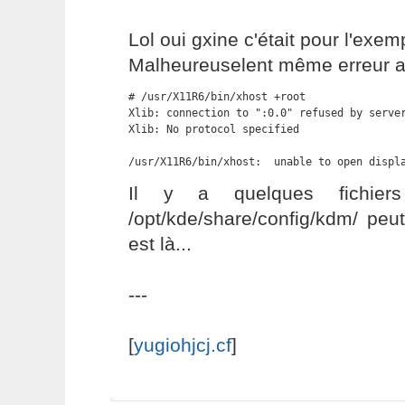
Lol oui gxine c'était pour l'exemp
Malheureuselent même erreur a
# /usr/X11R6/bin/xhost +root

Xlib: connection to ":0.0" refused by server
Xlib: No protocol specified

/usr/X11R6/bin/xhost:  unable to open displ
Il y a quelques fichier
/opt/kde/share/config/kdm/ peu
est là...
---
[
yugiohjcj.cf
]