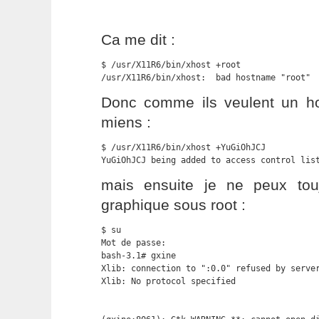
Ca me dit :
$ /usr/X11R6/bin/xhost +root

/usr/X11R6/bin/xhost:  bad hostname "root"
Donc comme ils veulent un h
miens :
$ /usr/X11R6/bin/xhost +YuGiOhJCJ

YuGiOhJCJ being added to access control lis
mais ensuite je ne peux tou
graphique sous root :
$ su

Mot de passe:

bash-3.1# gxine

Xlib: connection to ":0.0" refused by server
Xlib: No protocol specified
