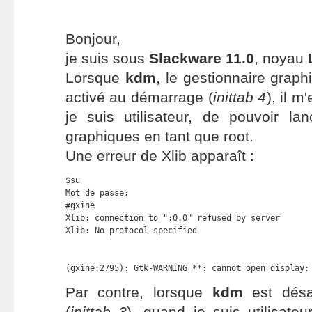
Bonjour,
je suis sous
Slackware 11.0
, noyau
Lorsque
kdm
, le gestionnaire graph
activé au démarrage (
inittab 4
), il m
je suis utilisateur, de pouvoir la
graphiques en tant que root.
Une erreur de Xlib apparaît :
$su

Mot de passe:

#gxine

Xlib: connection to ":0.0" refused by server

Xlib: No protocol specified

(gxine:2795): Gtk-WARNING **: cannot open display:
Par contre, lorsque
kdm
est désa
(
inittab 3
), quand je suis utilisate