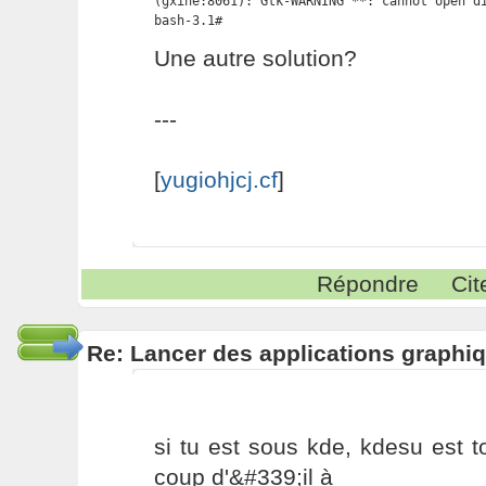
(gxine:8061): Gtk-WARNING **: cannot open di
bash-3.1#
Une autre solution?
---
[
yugiohjcj.cf
]
Répondre
Cit
Re: Lancer des applications graphiq
si tu est sous kde, kdesu est 
coup d'&#339;il à