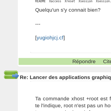
README  Xaccess  Xreset  Xsession  Xsession
Quelqu'un s'y connait bien?
---
[
yugiohjcj.cf
]
Répondre
Cit
Re: Lancer des applications graphiq
Ta commande xhost +root est 
te l'indique, root n'est pas un 