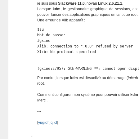
je suis sous
Slackware 11.0
, noyau
Linux 2.6.21.1
.
Lorsque
kdm
, le gestionnaire graphique de sessions, est
pouvoir lancer des applications graphiques en tant que root.
Une erreur de Xlib apparaît :
$su

Mot de passe:

#gxine

Xlib: connection to ":0.0" refused by server

Xlib: No protocol specified

(gxine:2795): Gtk-WARNING **: cannot open disp
Par contre, lorsque
kdm
est désactivé au démarrage (
inittab
root.
Comment configurer mon système pour pouvoir utiliser
kdm
Merci.
---
[
yugiohjcj.cf
]