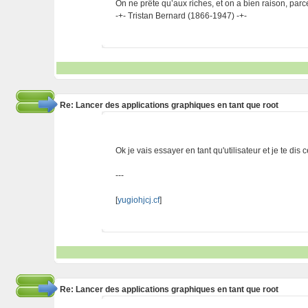
On ne prête qu’aux riches, et on a bien raison, parc
-+- Tristan Bernard (1866-1947) -+-
Re: Lancer des applications graphiques en tant que root
Ok je vais essayer en tant qu'utilisateur et je te dis 
---
[
yugiohjcj.cf
]
Re: Lancer des applications graphiques en tant que root