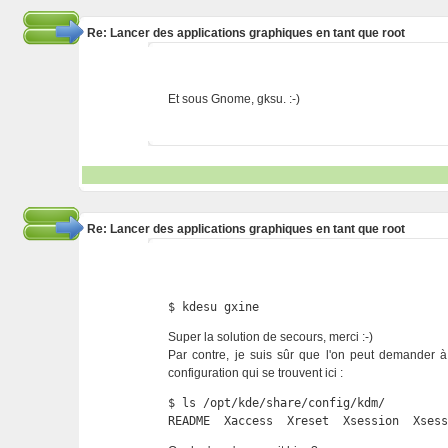
Re: Lancer des applications graphiques en tant que root
Et sous Gnome, gksu. :-)
Re: Lancer des applications graphiques en tant que root
$ kdesu gxine
Super la solution de secours, merci :-)
Par contre, je suis sûr que l'on peut demander à
configuration qui se trouvent ici :
$ ls /opt/kde/share/config/kdm/

README  Xaccess  Xreset  Xsession  Xses