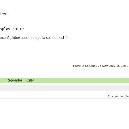
rver

isplay ":0.0"
/config/kdm/ peut être que la solution est là...
Poste le Saturday 26 May 2007 15:02:48
Répondre
Citer
Envoyé par:
nic