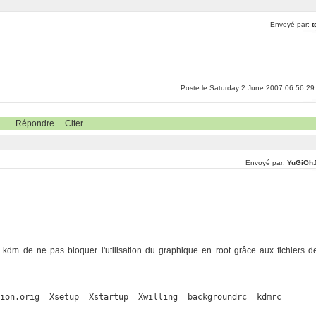
Envoyé par:
t
Poste le Saturday 2 June 2007 06:56:29
Répondre
Citer
Envoyé par:
YuGiOh
 kdm de ne pas bloquer l'utilisation du graphique en root grâce aux fichiers d
sion.orig  Xsetup  Xstartup  Xwilling  backgroundrc  kdmrc