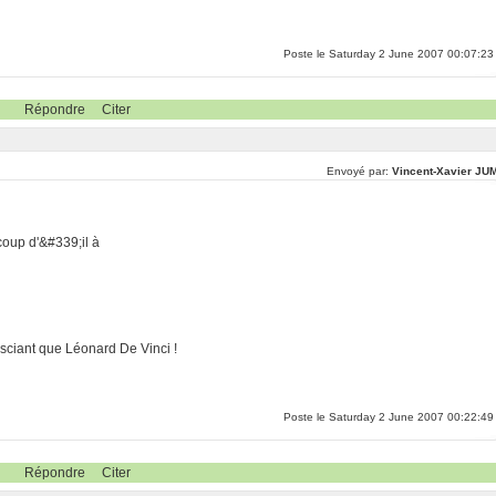
Poste le Saturday 2 June 2007 00:07:23
Répondre
Citer
Envoyé par:
Vincent-Xavier JU
 coup d'&#339;il à
n sciant que Léonard De Vinci !
Poste le Saturday 2 June 2007 00:22:49
Répondre
Citer