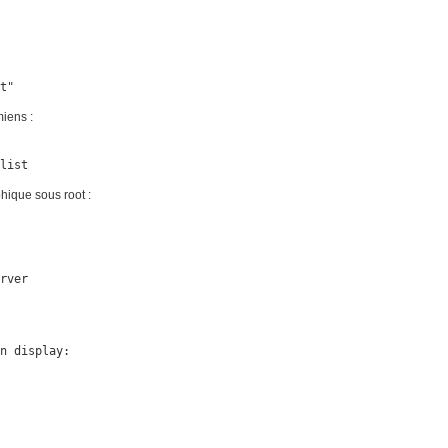
ot"
iens :
 list
hique sous root :
rver

n display:
