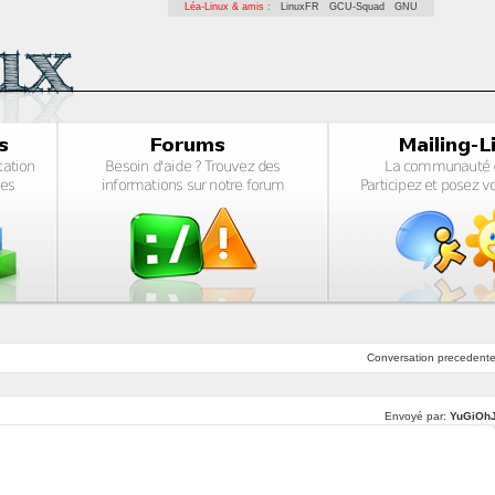
Léa-Linux & amis :
LinuxFR
GCU-Squad
GNU
Conversation
precedent
Envoyé par:
YuGiOh