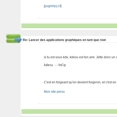
[
yugiohjcj.cf
]
Re: Lancer des applications graphiques en tant que root
si tu est sous kde, kdesu est ton ami. Jette donc un
kdesu --help
C'est en forgeant qu'on devient forgeron, et c'est e
Mon site perso