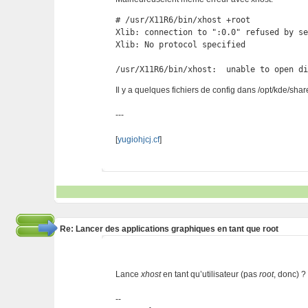
# /usr/X11R6/bin/xhost +root

Xlib: connection to ":0.0" refused by se
Xlib: No protocol specified

/usr/X11R6/bin/xhost:  unable to open d
Il y a quelques fichiers de config dans /opt/kde/share
---
[
yugiohjcj.cf
]
Re: Lancer des applications graphiques en tant que root
Lance
xhost
en tant qu’utilisateur (pas
root
, donc) ?
--