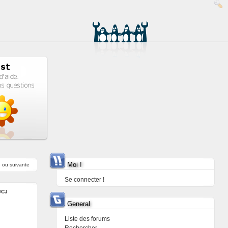
Moi !
e
ou
suivante
Se connecter !
JCJ
General
Liste des forums