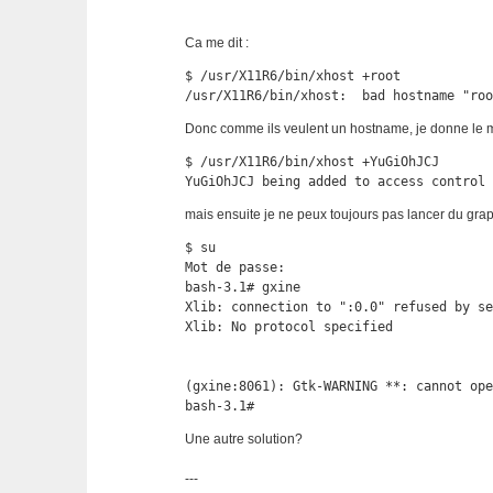
Ca me dit :
$ /usr/X11R6/bin/xhost +root

/usr/X11R6/bin/xhost:  bad hostname "ro
Donc comme ils veulent un hostname, je donne le m
$ /usr/X11R6/bin/xhost +YuGiOhJCJ

YuGiOhJCJ being added to access control
mais ensuite je ne peux toujours pas lancer du grap
$ su

Mot de passe:

bash-3.1# gxine

Xlib: connection to ":0.0" refused by se
Xlib: No protocol specified

(gxine:8061): Gtk-WARNING **: cannot ope
bash-3.1#
Une autre solution?
---