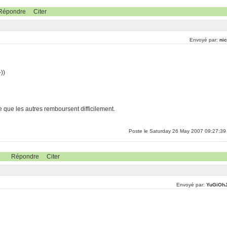
Répondre
Citer
Envoyé par:
nic
-))
e que les autres remboursent difficilement.
Poste le Saturday 26 May 2007 09:27:39
Répondre
Citer
Envoyé par:
YuGiOh