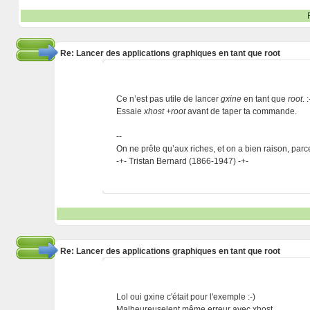
Re: Lancer des applications graphiques en tant que root
Ce n’est pas utile de lancer
gxine
en tant que
root
. :
Essaie
xhost +root
avant de taper ta commande.
--
On ne prête qu’aux riches, et on a bien raison, parc
-+- Tristan Bernard (1866-1947) -+-
Re: Lancer des applications graphiques en tant que root
Lol oui gxine c'était pour l'exemple :-)
Malheureuselent même erreur avec xhost.