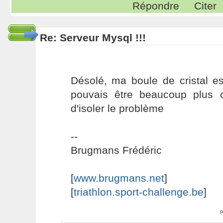
Répondre
Citer
Re: Serveur Mysql !!!
Désolé, ma boule de cristal es
pouvais être beaucoup plus cl
d'isoler le problème
--
Brugmans Frédéric
[
www.brugmans.net
]
[
triathlon.sport-challenge.be
]
P