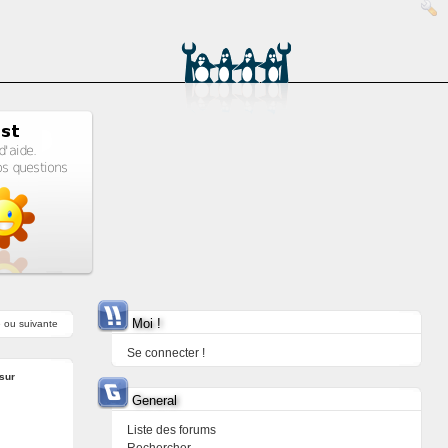
Moi !
e
ou
suivante
Se connecter !
sur
General
Liste des forums