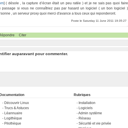
om
] ( désole , la capture d’écran était un peu ratée ) et je ne sais pas quoi faire
passage si vous ne connaîtriez pas par hasard un logiciel ( un bon logiciel )
ersonne , un serveur proxy quoi merci d'avance a tous ceux qui reponderont.
Poste le Saturday 11 June 2011 19:35:27
Répondre
Citer
ntifier auparavant pour commenter.
Documentation
Rubriques
Découvrir Linux
Installation
Trucs & Astuces
Logiciels
Léannuaire
Admin système
Logithèque
Réseau
Pilothèque
Sécurité et vie privée