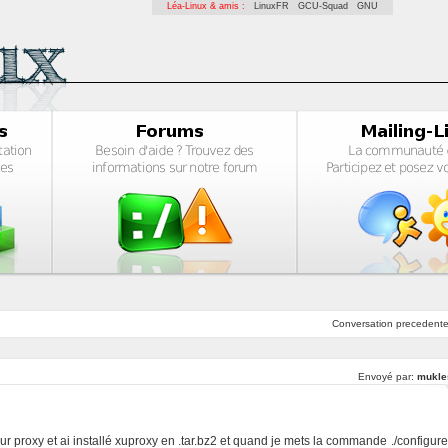
Léa-Linux & amis :
LinuxFR
GCU-Squad
GNU
Conversation
precedent
Envoyé par:
mukle
eur proxy et ai installé xuproxy en .tar.bz2 et quand je mets la commande ./configure