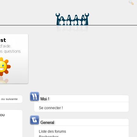
Moi !
e
ou
suivante
Se connecter !
KOU
General
Liste des forums