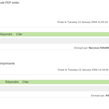
cute PDF writer.
Poste le Tuesday 13 January 2009 11:02:24
Répondre
Citer
Envoyé par:
Narcisse KOUA
n imprimante
Poste le Tuesday 13 January 2009 13:18:40
Répondre
Citer
Envoyé par:
Al