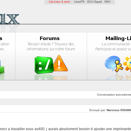
Léa-Linux & amis :
LinuxFR
GCU-Squad
GNU
Conversation
precedent
Envoyé par:
Narcisse KOUA
enecr a travailler sous as400. j aurais absolument besoin d ajouter une imprimante