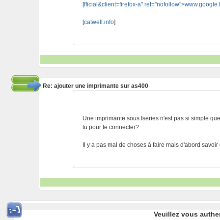
[
fficial&client=firefox-a" rel="nofollow">www.google.f
[
catwell.info
]
Re: ajouter une imprimante sur as400
Une imprimante sous Iseries n'est pas si simple que c
tu pour te connecter?
Il y a pas mal de choses à faire mais d'abord savoir d
Veuillez vous authe