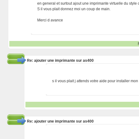
en general et surtout ajout une imprimante virtuelle du style 
S il vous plait donnez moi un coup de main.
Merci d avance
Re: ajouter une imprimante sur as400
s il vous plait j attends votre aide pour installer mo
Re: ajouter une imprimante sur as400