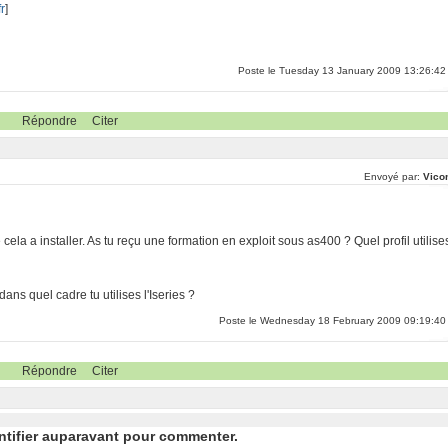
r
]
Poste le Tuesday 13 January 2009 13:26:42
Répondre
Citer
Envoyé par:
Vico
ela a installer. As tu reçu une formation en exploit sous as400 ? Quel profil utilise
ans quel cadre tu utilises l'Iseries ?
Poste le Wednesday 18 February 2009 09:19:40
Répondre
Citer
ntifier auparavant pour commenter.