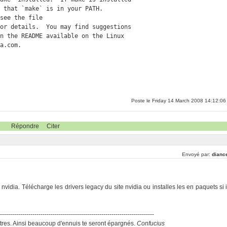
 that `make` is in your PATH.

see the file

or details.  You may find suggestions

n the README available on the Linux

ia.com.
Poste le Friday 14 March 2008 14:12:06
Répondre
Citer
Envoyé par:
dianc
de nvidia. Télécharge les drivers legacy du site nvidia ou installes les en paquets si i
-----------------------------------------------------------------------------
res. Ainsi beaucoup d'ennuis te seront épargnés.
Confucius