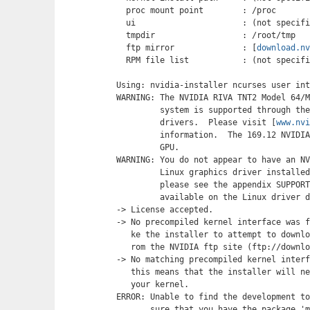
  proc mount point        : /proc

  ui                      : (not specifi
  tmpdir                  : /root/tmp

  ftp mirror              : [
download.n
  RPM file list           : (not specifi
Using: nvidia-installer ncurses user int
WARNING: The NVIDIA RIVA TNT2 Model 64/M
         system is supported through the
         drivers.  Please visit [
www.nv
         information.  The 169.12 NVIDIA
         GPU.

WARNING: You do not appear to have an NV
         Linux graphics driver installed
         please see the appendix SUPPORT
         available on the Linux driver d
-> License accepted.

-> No precompiled kernel interface was f
   ke the installer to attempt to downlo
   rom the NVIDIA ftp site (ftp://downlo
-> No matching precompiled kernel interf
   this means that the installer will ne
   your kernel.

ERROR: Unable to find the development to
       sure that you have the package 'm