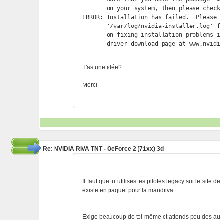
       on your system, then please check
ERROR: Installation has failed.  Please 
       '/var/log/nvidia-installer.log' f
       on fixing installation problems i
       driver download page at www.nvid
T'as une idée?
Merci
Re: NVIDIA RIVA TNT - GeForce 2 (71xx) 3d
Il faut que tu utilises les pilotes legacy sur le site 
existe en paquet pour la mandriva.
---------------------------------------------------------------------
Exige beaucoup de toi-même et attends peu des aut