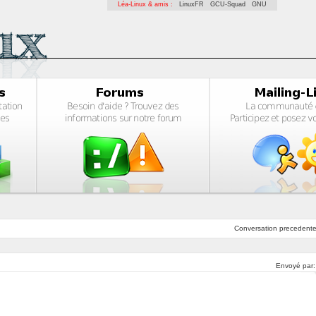
Léa-Linux & amis :
LinuxFR
GCU-Squad
GNU
Conversation
precedent
Envoyé par