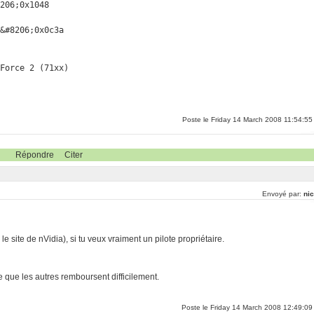
206;0x1048

&#8206;0x0c3a

eForce 2 (71xx)
Poste le Friday 14 March 2008 11:54:55
Répondre
Citer
Envoyé par:
nic
le site de nVidia), si tu veux vraiment un pilote propriétaire.
e que les autres remboursent difficilement.
Poste le Friday 14 March 2008 12:49:09