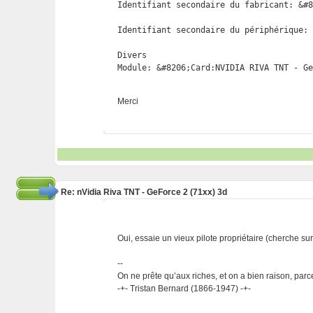
Identifiant secondaire du fabricant: &#8
Identifiant secondaire du périphérique: 
Divers

Module: &#8206;Card:NVIDIA RIVA TNT - G
Merci
Re: nVidia Riva TNT - GeForce 2 (71xx) 3d
Oui, essaie un vieux pilote propriétaire (cherche sur 
--
On ne prête qu’aux riches, et on a bien raison, parc
-+- Tristan Bernard (1866-1947) -+-