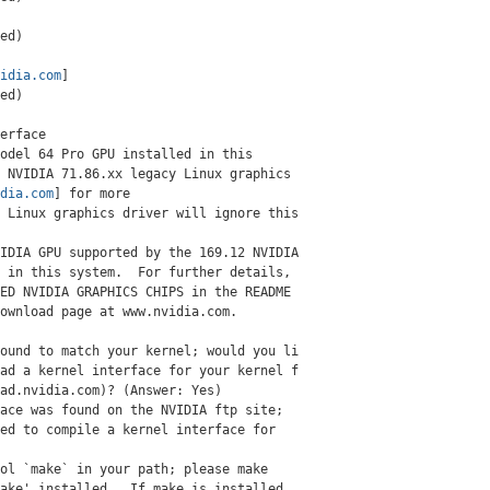
ed)

vidia.com
]

ed)

erface

odel 64 Pro GPU installed in this

 NVIDIA 71.86.xx legacy Linux graphics

idia.com
] for more

 Linux graphics driver will ignore this

IDIA GPU supported by the 169.12 NVIDIA

 in this system.  For further details,

ED NVIDIA GRAPHICS CHIPS in the README

ownload page at www.nvidia.com.

ound to match your kernel; would you li

ad a kernel interface for your kernel f

ad.nvidia.com)? (Answer: Yes)

ace was found on the NVIDIA ftp site;

ed to compile a kernel interface for

ol `make` in your path; please make

ake' installed.  If make is installed
