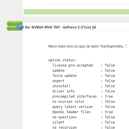
Re: NVIDIA RIVA TNT - GeForce 2 (71xx) 3d
Merci mais voici ce que j'ai dans "/var/log/nvidia...":
option status:

  license pre-accepted    : false

  update                  : false

  force update            : false

  expert                  : false

  uninstall               : false

  driver info             : false

  precompiled interfaces  : true

  no ncurses color        : false

  query latest version    : false

  OpenGL header files     : true

  no questions            : false

  silent                  : false

  no recursion            : false
