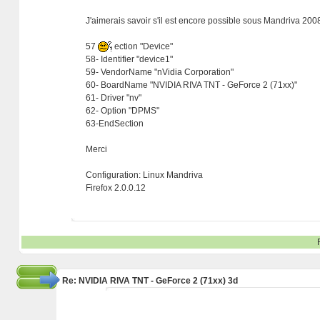
J'aimerais savoir s'il est encore possible sous Mandriva 2008
57
ection "Device"
58- Identifier "device1"
59- VendorName "nVidia Corporation"
60- BoardName "NVIDIA RIVA TNT - GeForce 2 (71xx)"
61- Driver "nv"
62- Option "DPMS"
63-EndSection
Merci
Configuration: Linux Mandriva
Firefox 2.0.0.12
Re: NVIDIA RIVA TNT - GeForce 2 (71xx) 3d