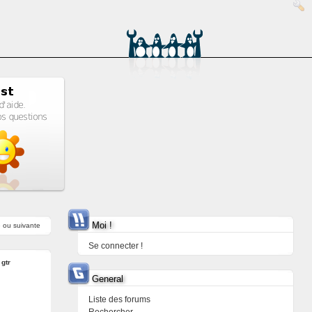
Moi !
e
ou
suivante
Se connecter !
:
gtr
General
Liste des forums