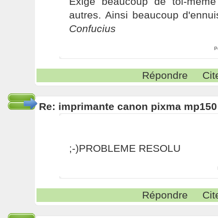
Exige beaucoup de toi-même
autres. Ainsi beaucoup d'ennui
Confucius
P
Répondre
Cit
Re: imprimante canon pixma mp150
;-)PROBLEME RESOLU
Répondre
Cit