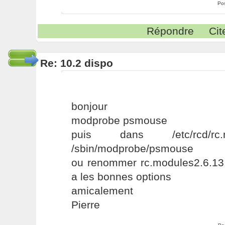
Po
Répondre
Cit
Re: 10.2 dispo
bonjour
modprobe psmouse
puis dans /etc/rcd/rc.
/sbin/modprobe/psmouse
ou renommer rc.modules2.6.13.
a les bonnes options
amicalement
Pierre