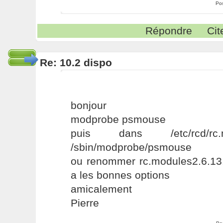
Po
Répondre
Cit
Re: 10.2 dispo
bonjour
modprobe psmouse
puis dans /etc/rcd/rc.
/sbin/modprobe/psmouse
ou renommer rc.modules2.6.13.
a les bonnes options
amicalement
Pierre