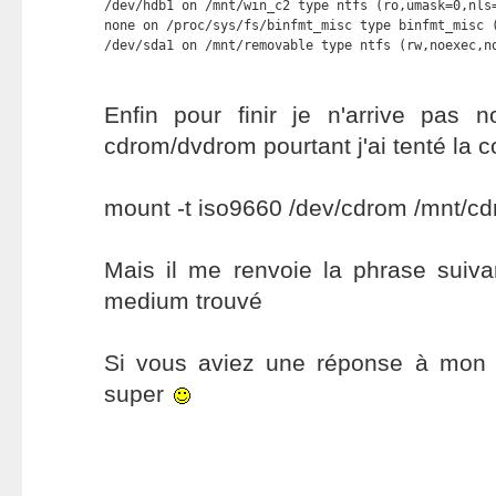
/dev/hdb1 on /mnt/win_c2 type ntfs (ro,umask=0,nls=
none on /proc/sys/fs/binfmt_misc type binfmt_misc (
/dev/sda1 on /mnt/removable type ntfs (rw,noexec,n
Enfin pour finir je n'arrive pas
cdrom/dvdrom pourtant j'ai tenté la
mount -t iso9660 /dev/cdrom /mnt/c
Mais il me renvoie la phrase suiv
medium trouvé
Si vous aviez une réponse à mon 
super