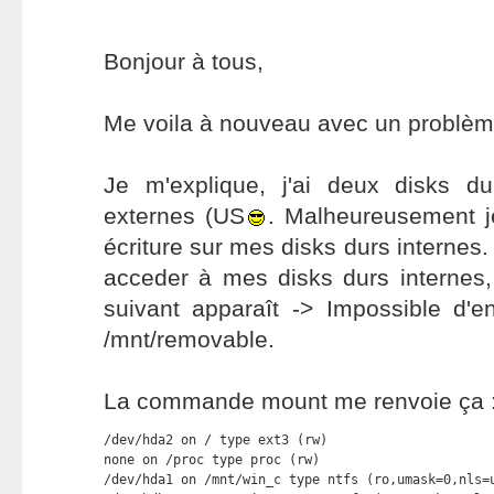
Bonjour à tous,
Me voila à nouveau avec un problème
Je m'explique, j'ai deux disks d
externes (US
. Malheureusement je
écriture sur mes disks durs internes.
acceder à mes disks durs internes,
suivant apparaît -> Impossible d'e
/mnt/removable.
La commande mount me renvoie ça 
/dev/hda2 on / type ext3 (rw)

none on /proc type proc (rw)

/dev/hda1 on /mnt/win_c type ntfs (ro,umask=0,nls=u