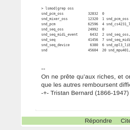
> lsmod|grep oss

snd_pcm_oss            32832  0 

snd_mixer_oss          12320  1 snd_pcm_oss

snd_pcm                62596  4 snd_cs4231_l
snd_seq_oss            24992  0 

snd_seq_midi_event      6432  2 snd_seq_oss,
snd_seq                41456  7 snd_seq_midi
snd_seq_device          6380  6 snd_opl3_lib
snd                    45604  20 snd_mpu401
--
On ne prête qu’aux riches, et o
que les autres remboursent diffi
-+- Tristan Bernard (1866-1947) 
Répondre
Cit