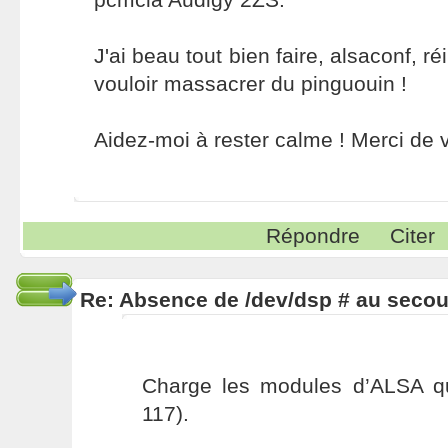
J'ai beau tout bien faire, alsaconf, r
vouloir massacrer du pinguouin !
Aidez-moi à rester calme ! Merci de v
Répondre
Citer
Re: Absence de /dev/dsp # au secou
Charge les modules d’ALSA q
117).