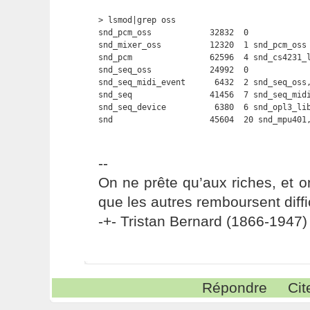
> lsmod|grep oss

snd_pcm_oss            32832  0 

snd_mixer_oss          12320  1 snd_pcm_oss

snd_pcm                62596  4 snd_cs4231_l
snd_seq_oss            24992  0 

snd_seq_midi_event      6432  2 snd_seq_oss,
snd_seq                41456  7 snd_seq_midi
snd_seq_device          6380  6 snd_opl3_lib
snd                    45604  20 snd_mpu401
--
On ne prête qu’aux riches, et o
que les autres remboursent diffi
-+- Tristan Bernard (1866-1947) 
Répondre
Cit