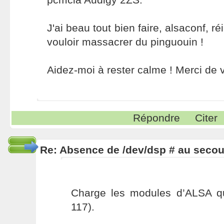
J'ai beau tout bien faire, alsaconf, r
vouloir massacrer du pinguouin !
Aidez-moi à rester calme ! Merci de v
Répondre
Citer
Re: Absence de /dev/dsp # au secou
Charge les modules d’ALSA q
117).