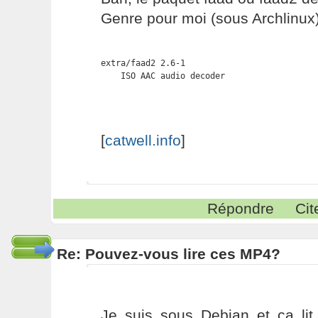
Genre pour moi (sous Archlinux)
extra/faad2 2.6-1

    ISO AAC audio decoder
[
catwell.info
]
Répondre
Cit
Re: Pouvez-vous lire ces MP4?
Je suis sous Debian et ça li