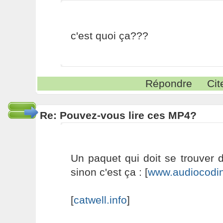
c'est quoi ça???
Répondre
Cit
Re: Pouvez-vous lire ces MP4?
Un paquet qui doit se trouver da
sinon c'est ça : [
www.audiocodi
[
catwell.info
]