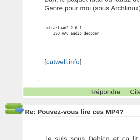
Genre pour moi (sous Archlinux)
extra/faad2 2.6-1

    ISO AAC audio decoder
[
catwell.info
]
Répondre
Cit
Re: Pouvez-vous lire ces MP4?
Je suis sous Debian et ça li