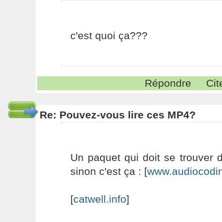
c'est quoi ça???
Répondre
Cit
Re: Pouvez-vous lire ces MP4?
Un paquet qui doit se trouver da
sinon c'est ça : [
www.audiocodi
[
catwell.info
]