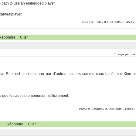
em path to use an embedded player.
cal/realplayer.
Poste le Friday 8 April 2005 23:45:47
Répondre
Citer
Envoyé par:
nic
ormat Real est bien reconnu par d’autres lecteurs comme ceux basés sur Xine o
e que les autres remboursent difficilement.
Poste le Saturday 9 April 2005 04:09:13
Répondre
Citer