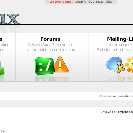
Léa-Linux & amis :
LinuxFR
GCU-Squad
GNU
Conversation
precedent
Envoyé par:
Pyrenepe
uivant :