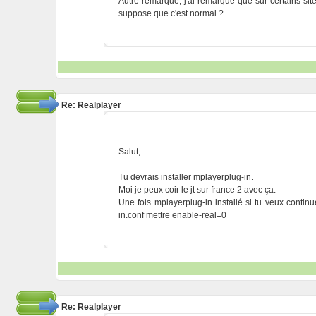
Autre remarque, j'ai remarqué que sur certains sites
suppose que c'est normal ?
Re: Realplayer
Salut,
Tu devrais installer mplayerplug-in.
Moi je peux coir le jt sur france 2 avec ça.
Une fois mplayerplug-in installé si tu veux contin
in.conf mettre enable-real=0
Re: Realplayer