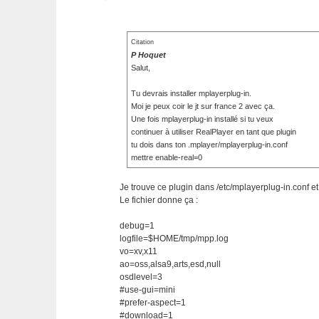
Citation
P Hoquet
Salut,
Tu devrais installer mplayerplug-in.
Moi je peux coir le jt sur france 2 avec ça.
Une fois mplayerplug-in installé si tu veux
continuer à utiliser RealPlayer en tant que plugin
tu dois dans ton .mplayer/mplayerplug-in.conf
mettre enable-real=0
Je trouve ce plugin dans /etc/mplayerplug-in.conf 
Le fichier donne ça :
debug=1
logfile=$HOME/tmp/mpp.log
vo=xv,x11
ao=oss,alsa9,arts,esd,null
osdlevel=3
#use-gui=mini
#prefer-aspect=1
#download=1