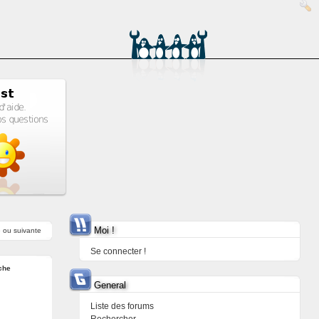
Moi !
e
ou
suivante
Se connecter !
che
General
Liste des forums