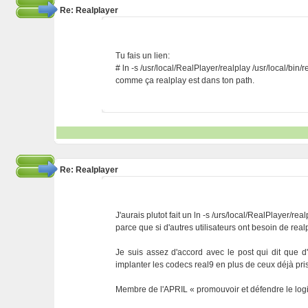
Re: Realplayer
Tu fais un lien:
# ln -s /usr/local/RealPlayer/realplay /usr/local/bin/r
comme ça realplay est dans ton path.
Re: Realplayer
J'aurais plutot fait un ln -s /urs/local/RealPlayer/real
parce que si d'autres utilisateurs ont besoin de realp
Je suis assez d'accord avec le post qui dit que 
implanter les codecs real9 en plus de ceux déjà pri
Membre de l'APRIL « promouvoir et défendre le logic