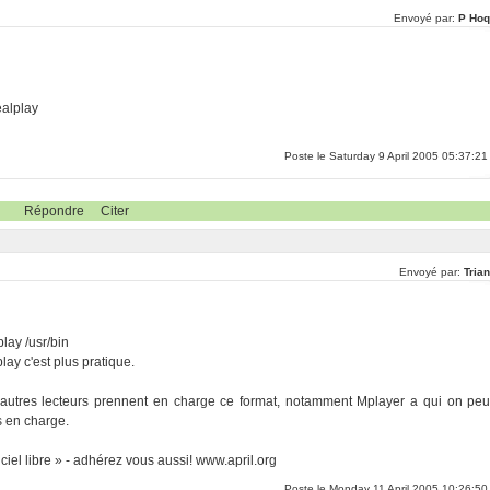
Envoyé par:
P Hoq
ealplay
Poste le Saturday 9 April 2005 05:37:21
Répondre
Citer
Envoyé par:
Tria
play /usr/bin
lay c'est plus pratique.
d'autres lecteurs prennent en charge ce format, notamment Mplayer a qui on peu
s en charge.
iel libre » - adhérez vous aussi! www.april.org
Poste le Monday 11 April 2005 10:26:50