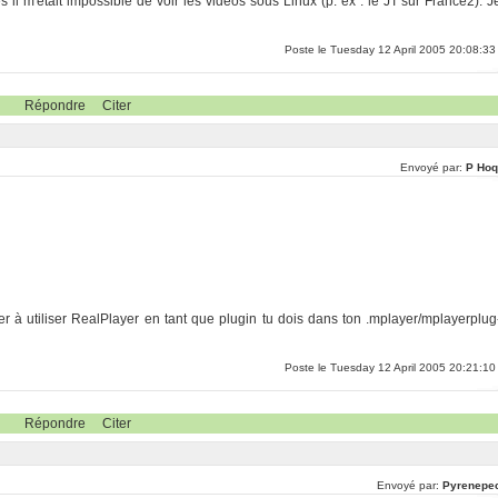
 il m'était impossible de voir les vidéos sous Linux (p. ex : le JT sur France2). J
Poste le Tuesday 12 April 2005 20:08:33
Répondre
Citer
Envoyé par:
P Hoq
uer à utiliser RealPlayer en tant que plugin tu dois dans ton .mplayer/mplayerplug
Poste le Tuesday 12 April 2005 20:21:10
Répondre
Citer
Envoyé par:
Pyrenepe