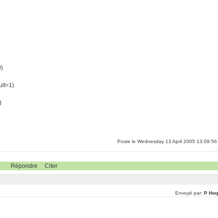
0)
lt=1)
)
Poste le Wednesday 13 April 2005 13:09:56
Répondre
Citer
Envoyé par:
P Hoq