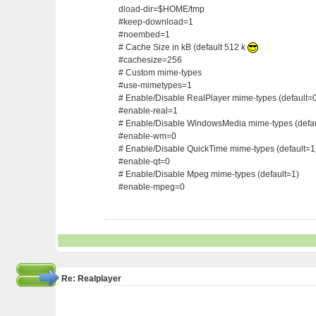
dload-dir=$HOME/tmp
#keep-download=1
#noembed=1
# Cache Size in kB (default 512 k
#cachesize=256
# Custom mime-types
#use-mimetypes=1
# Enable/Disable RealPlayer mime-types (default=
#enable-real=1
# Enable/Disable WindowsMedia mime-types (defau
#enable-wm=0
# Enable/Disable QuickTime mime-types (default=1
#enable-qt=0
# Enable/Disable Mpeg mime-types (default=1)
#enable-mpeg=0
Re: Realplayer