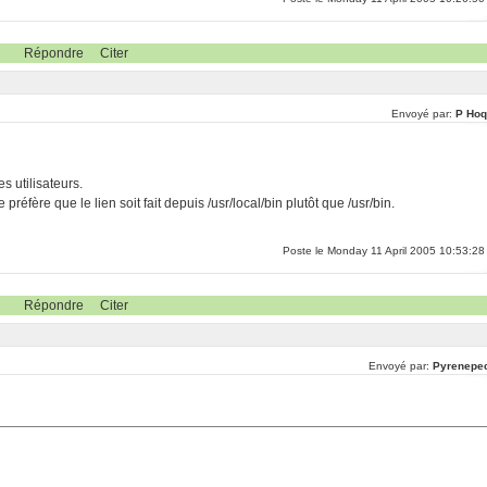
Répondre
Citer
Envoyé par:
P Hoq
s utilisateurs.
 préfère que le lien soit fait depuis /usr/local/bin plutôt que /usr/bin.
Poste le Monday 11 April 2005 10:53:28
Répondre
Citer
Envoyé par:
Pyrenepe