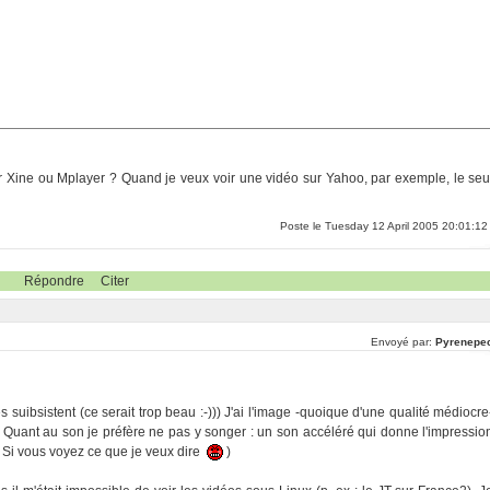
 Xine ou Mplayer ? Quand je veux voir une vidéo sur Yahoo, par exemple, le seu
Poste le Tuesday 12 April 2005 20:01:12
Répondre
Citer
Envoyé par:
Pyrenepe
s suibsistent (ce serait trop beau :-))) J'ai l'image -quoique d'une qualité médiocre
? Quant au son je préfère ne pas y songer : un son accéléré qui donne l'impressio
Si vous voyez ce que je veux dire
)