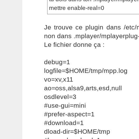
mettre enable-real=0
Je trouve ce plugin dans /etc/
non dans .mplayer/mplayerplug-
Le fichier donne ça :
debug=1
logfile=$HOME/tmp/mpp.log
vo=xv,x11
ao=oss,alsa9,arts,esd,null
osdlevel=3
#use-gui=mini
#prefer-aspect=1
#download=1
dload-dir=$HOME/tmp