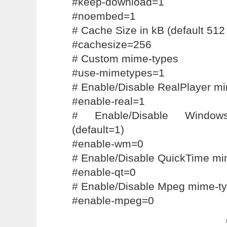
#keep-download=1
#noembed=1
# Cache Size in kB (default 512
#cachesize=256
# Custom mime-types
#use-mimetypes=1
# Enable/Disable RealPlayer mi
#enable-real=1
# Enable/Disable Window
(default=1)
#enable-wm=0
# Enable/Disable QuickTime mim
#enable-qt=0
# Enable/Disable Mpeg mime-ty
#enable-mpeg=0