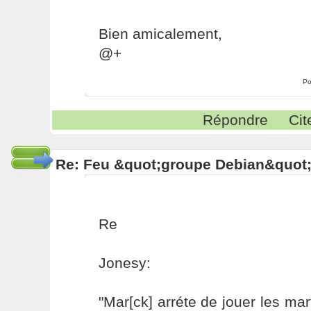
Bien amicalement,
@+
Po
Répondre
Cit
Re: Feu &quot;groupe Debian&quot
Re
Jonesy:
"Mar[ck] arréte de jouer les mart