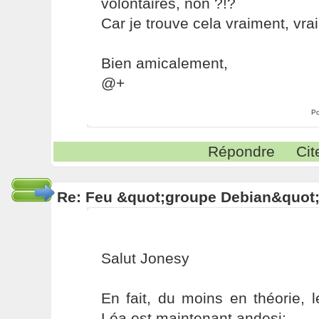
volontaires, non ?!?
Car je trouve cela vraiment, vr
Bien amicalement,
@+
Po
Répondre
Cit
Re: Feu &quot;groupe Debian&quot
Salut Jonesy
En fait, du moins en théorie, 
Léa est maintenant andesi: