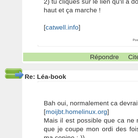
2) tu cliques sur le lien qu'il a
haut et ça marche !
[
catwell.info
]
Pos
Répondre
Cit
Re: Léa-book
Bah oui, normalement ca devrait
[
moijbt.homelinux.org
]
Mais il est possible que ca ne
que je coupe mon ordi des foi
ma copine :-))