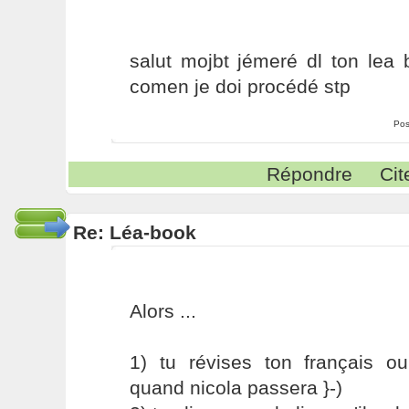
salut mojbt jémeré dl ton lea
comen je doi procédé stp
Pos
Répondre
Cit
Re: Léa-book
Alors ...
1) tu révises ton français 
quand nicola passera }-)