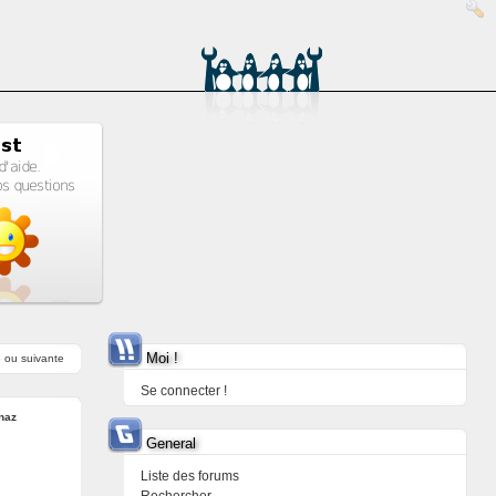
Moi !
e
ou
suivante
Se connecter !
naz
General
Liste des forums