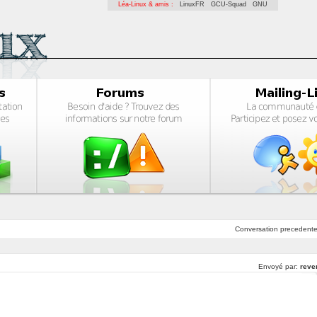
Léa-Linux & amis :
LinuxFR
GCU-Squad
GNU
Conversation
precedent
Envoyé par:
reve