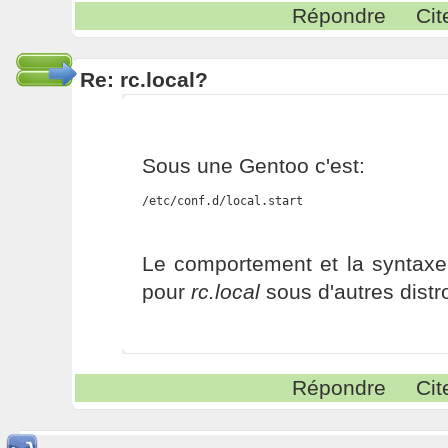
Répondre
Cit
Re: rc.local?
Sous une Gentoo c'est:
/etc/conf.d/local.start
Le comportement et la syntax
pour
rc.local
sous d'autres distr
Répondre
Cit