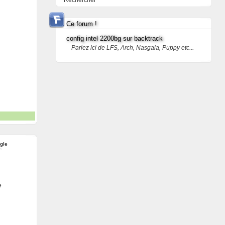
Rechercher
Ce forum !
config intel 2200bg sur backtrack
Parlez ici de LFS, Arch, Nasgaia, Puppy etc...
ngle
e