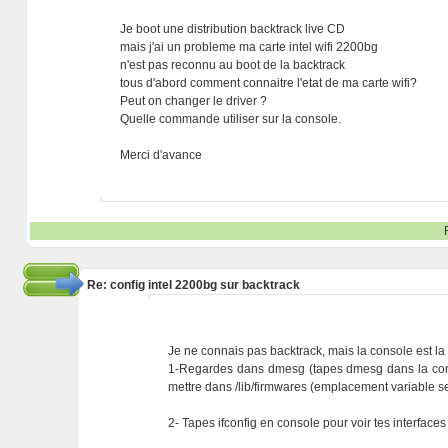
Je boot une distribution backtrack live CD
mais j'ai un probleme ma carte intel wifi 2200bg
n'est pas reconnu au boot de la backtrack
tous d'abord comment connaitre l'etat de ma carte wifi?
Peut on changer le driver ?
Quelle commande utiliser sur la console.
Merci d'avance
Re: config intel 2200bg sur backtrack
Je ne connais pas backtrack, mais la console est l
1-Regardes dans dmesg (tapes dmesg dans la console
mettre dans /lib/firmwares (emplacement variable sel
2- Tapes ifconfig en console pour voir tes interface