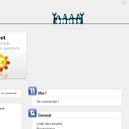
Moi !
e
ou
suivante
Se connecter !
ard
General
Liste des forums