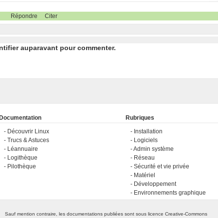
Répondre
Citer
ntifier auparavant pour commenter.
Documentation
Rubriques
Découvrir Linux
Installation
Trucs & Astuces
Logiciels
Léannuaire
Admin système
Logithèque
Réseau
Pilothèque
Sécurité et vie privée
Matériel
Développement
Environnements graphique
Sauf mention contraire, les documentations publiées sont sous licence
Creative-Commons