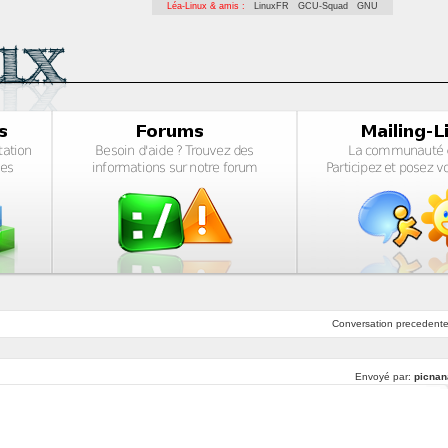
Léa-Linux & amis :
LinuxFR
GCU-Squad
GNU
Conversation
precedent
Envoyé par:
picnan