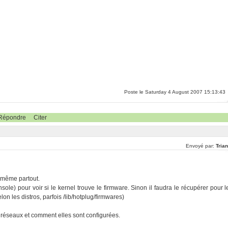
Poste le Saturday 4 August 2007 15:13:43
Répondre
Citer
Envoyé par:
Tria
a même partout.
) pour voir si le kernel trouve le firmware. Sinon il faudra le récupérer pour l
on les distros, parfois /lib/hotplug/firmwares)
s réseaux et comment elles sont configurées.