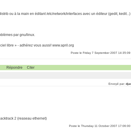
istrib ou à la main en éditant /etc/network/interfaces avec un éditeur (gedit, kedit...)
oblèmes par gnu/linux.
iel libre » - adhérez vous aussi! www.april.org
Poste le Friday 7 September 2007 14:35:09
Répondre
Citer
Envoyé par:
dja
backtrack 2 (reaseau ethernet)
Poste le Thursday 11 October 2007 17:06:00