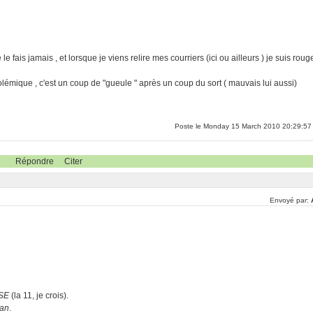
e fais jamais , et lorsque je viens relire mes courriers (ici ou ailleurs ) je suis roug
olémique , c'est un coup de "gueule " après un coup du sort ( mauvais lui aussi)
Poste le Monday 15 March 2010 20:29:57
Répondre
Citer
Envoyé par:
SE
(la 11, je crois).
an
.