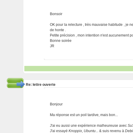
Bonsoir
OK pour la relecture , très mauvaise habitude , je ne l
de honte .
Petite précision , mon intention n'est aucunement p
Bonne soirée
JR
Re: lettre ouverte
Bonjour
Ma réponse est un poil tardive, mais bon...
J'ai eu aussi une expérience malheureuse avec
Su
J'ai essayé
Knoppix
,
Ubuntu
... & suis revenu à
Debi