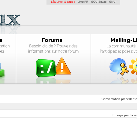
Léa-Linux & amis :
LinuxFR
GCU-Squad
GNU
Conversation
precedent
Envoyé par:
la w