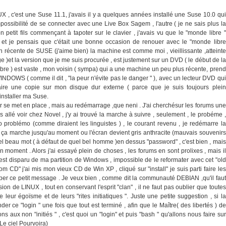
X , c'est une Suse 11.1, j'avais il y a quelques années installé une Suse 10.0 qui
mpossibilité de se connecter avec une Live Box Sagem , l'autre ( je ne sais plus la
 petit fils commençant à tapoter sur le clavier , j'avais vu que le "monde libre "
 , et je pensais que c'était une bonne occasion de renouer avec le "monde libre
 récente de SUSE (j'aime bien) la machine est comme moi , vieillissante ,atteinte
ge )et la version que je me suis procurée , est justement sur un DVD ( le début de la
libre ) est vaste , mon voisin ( sympa) qui a une machine un peu plus récente, prend
NDOWS ( comme il dit , "la peur n'évite pas le danger " ), avec un lecteur DVD qui
ire une copie sur mon disque dur externe ( parce que je suis toujours plein
 installer ma Suse.
r se met en place , mais au redémarrage ,que neni . J'ai cherchésur les forums une
uis allé voir chez Novel , j'y ai trouvé la marche à suivre , seulement , le probéme ,
o problémo (comme diraient les linguistes ) , le courant revenu , je redémarre la
 ça marche jusqu'au moment ou l'écran devient gris anthracite (mauvais souvenirs
quel beau mot ( à défaut de quel bel homme )en dessus "password" , c'est bien , mais
moment . Alors j'ai essayé plein de choses , les forums en sont prolixes , mais il
st disparu de ma partition de Windows , impossible de le reformater avec cet "old
 from CD" j'ai mis mon vieux CD de Win XP , cliqué sur "install" je suis parti faire les
aper ce petit message . Je veux bien , comme dit la communauté DEBIAN ,qu'il faut
sion de LINUX , tout en conservant l'esprit "clan" , il ne faut pas oublier que toutes
 leur égoïsme et de leurs "rites initiatiques ". Juste une petite suggestion , si la
r ce "login " une fois que tout est terminé , afin que le Maître( des libertés ) de
ions aux non "initiés " , c'est quoi un "login" et puis "bash " qu'allons nous faire sur
Le ciel Pourvoira)