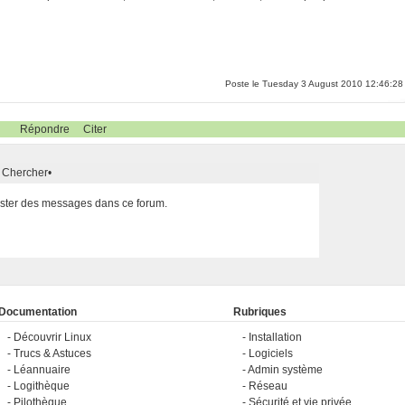
Poste le Tuesday 3 August 2010 12:46:28
Répondre
Citer
Chercher
•
poster des messages dans ce forum.
Documentation
Rubriques
Découvrir Linux
Installation
Trucs & Astuces
Logiciels
Léannuaire
Admin système
Logithèque
Réseau
Pilothèque
Sécurité et vie privée