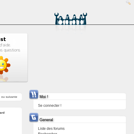
Moi !
e
ou
suivante
Se connecter !
ard
General
Liste des forums