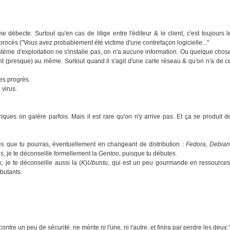
 débecte. Surtout qu'en cas de litige entre l'éditeur & le client, c'est toujours l
procès ("Vous avez probablement été victime d'une contrefaçon logicielle..."
stème d'exploitation ne s'installe pas, on n'a aucune information. Ou quelque chos
t (presque) au même. Surtout quand il s'agit d'une carte réseau & qu'on n'a de c
des progrès.
 virus.
riques on galère parfois. Mais il est rare qu'on n'y arrive pas. Et ça se produit d
ès que tu pourras, éventuellement en changeant de distribution :
Fedora
,
Debia
ns, je te déconseille formellement la
Gentoo
, puisque tu débutes.
, je te déconseille aussi la (
K
)
Ubuntu
, qui est un peu gourmande en ressources
butants.
ontre un peu de sécurité, ne mérite ni l'une, ni l'autre, et finira par perdre les deux.