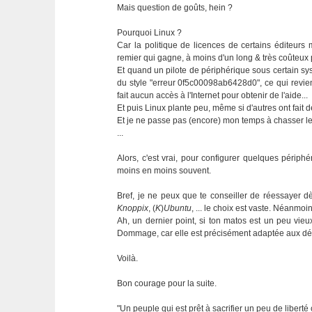
Mais question de goûts, hein ?
Pourquoi Linux ?
Car la politique de licences de certains éditeurs me
remier qui gagne, à moins d'un long & très coûteux 
Et quand un pilote de périphérique sous certain sy
du style "erreur 0f5c00098ab6428d0", ce qui revien
fait aucun accès à l'Internet pour obtenir de l'aide...
Et puis Linux plante peu, même si d'autres ont fait 
Et je ne passe pas (encore) mon temps à chasser le
...
Alors, c'est vrai, pour configurer quelques périphé
moins en moins souvent.
Bref, je ne peux que te conseiller de réessayer d
Knoppix
, (
K
)
Ubuntu
, ... le choix est vaste. Néanmoi
Ah, un dernier point, si ton matos est un peu vieux
Dommage, car elle est précisément adaptée aux dé
Voilà.
Bon courage pour la suite.
"Un peuple qui est prêt à sacrifier un peu de liberté c