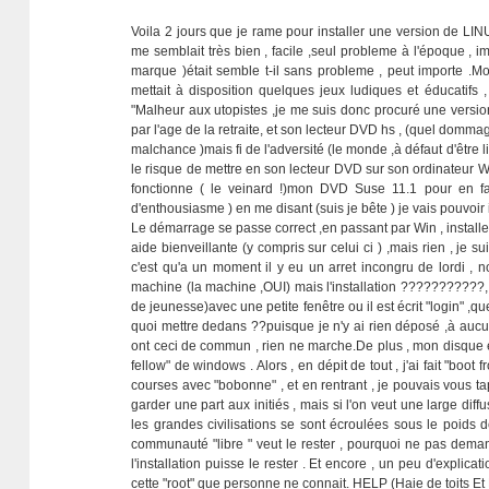
Voila 2 jours que je rame pour installer une version de LINU
me semblait très bien , facile ,seul probleme à l'époque , i
marque )était semble t-il sans probleme , peut importe .Mon
mettait à disposition quelques jeux ludiques et éducatifs
"Malheur aux utopistes ,je me suis donc procuré une version
par l'age de la retraite, et son lecteur DVD hs , (quel domma
malchance )mais fi de l'adversité (le monde ,à défaut d'être 
le risque de mettre en son lecteur DVD sur son ordinateur WI
fonctionne ( le veinard !)mon DVD Suse 11.1 pour en fa
d'enthousiasme ) en me disant (suis je bête ) je vais pouvoir
Le démarrage se passe correct ,en passant par Win , installe
aide bienveillante (y compris sur celui ci ) ,mais rien , je s
c'est qu'a un moment il y eu un arret incongru de lordi , n
machine (la machine ,OUI) mais l'installation ???????????,
de jeunesse)avec une petite fenêtre ou il est écrit "login" ,
quoi mettre dedans ??puisque je n'y ai rien déposé ,à aucun 
ont ceci de commun , rien ne marche.De plus , mon disque e
fellow" de windows . Alors , en dépit de tout , j'ai fait "boot
courses avec "bobonne" , et en rentrant , je pouvais vous t
garder une part aux initiés , mais si l'on veut une large diffu
les grandes civilisations se sont écroulées sous le poids de
communauté "libre " veut le rester , pourquoi ne pas demande
l'installation puisse le rester . Et encore , un peu d'explicat
cette "root" que personne ne connait. HELP (Haie de toits Et 