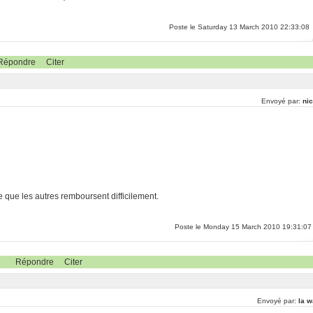
Poste le Saturday 13 March 2010 22:33:08
Répondre
Citer
Envoyé par:
nic
e que les autres remboursent difficilement.
Poste le Monday 15 March 2010 19:31:07
Répondre
Citer
Envoyé par:
la w