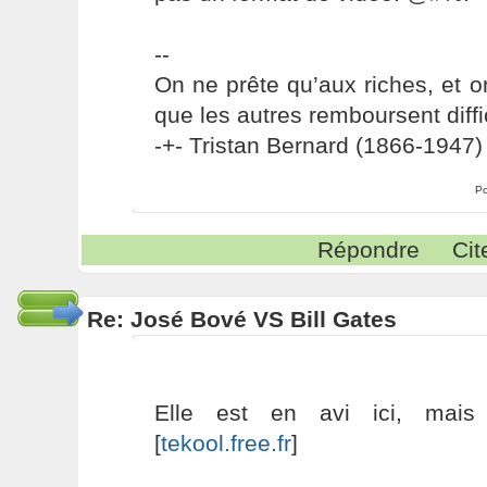
--
On ne prête qu’aux riches, et o
que les autres remboursent diffi
-+- Tristan Bernard (1866-1947) 
Po
Répondre
Cit
Re: José Bové VS Bill Gates
Elle est en avi ici, mai
[
tekool.free.fr
]