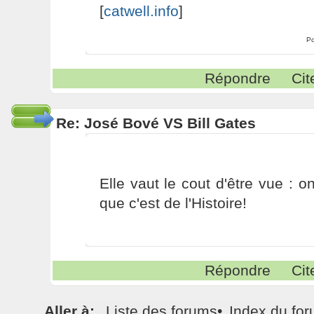
[
catwell.info
]
Po
Répondre
Cit
Re: José Bové VS Bill Gates
Elle vaut le cout d'être vue : o
que c'est de l'Histoire!
Répondre
Cit
Aller à:
Liste des forums
•
Index du fo