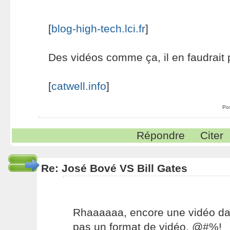
[
blog-high-tech.lci.fr
]
Des vidéos comme ça, il en faudrait 
[
catwell.info
]
Po
Répondre
Citer
Re: José Bové VS Bill Gates
Rhaaaaaa, encore une vidéo dan
pas un format de vidéo. @#%!