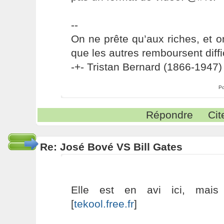
--
On ne prête qu’aux riches, et o
que les autres remboursent diffi
-+- Tristan Bernard (1866-1947) 
Po
Répondre
Cit
Re: José Bové VS Bill Gates
Elle est en avi ici, mai
[
tekool.free.fr
]