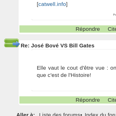
[
catwell.info
]
Po
Répondre
Cit
Re: José Bové VS Bill Gates
Elle vaut le cout d'être vue : o
que c'est de l'Histoire!
Répondre
Cit
Aller à:
Liste des forums
•
Index du fo