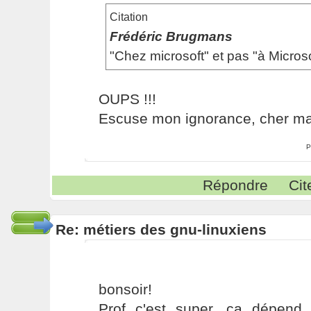
Citation
Frédéric Brugmans
"Chez microsoft" et pas "à Microso
OUPS !!!
Escuse mon ignorance, cher maît
P
Répondre
Cit
Re: métiers des gnu-linuxiens
bonsoir!
Prof c'est super, ça dépend