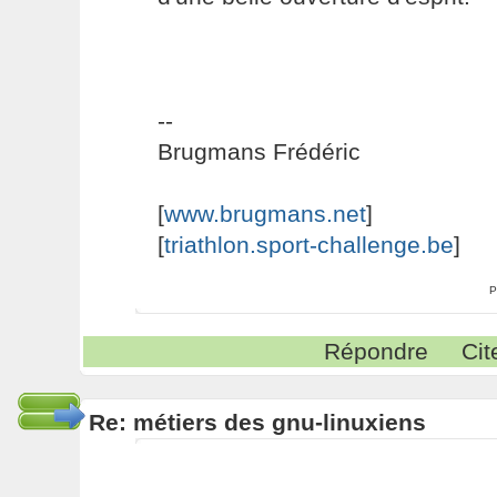
--
Brugmans Frédéric
[
www.brugmans.net
]
[
triathlon.sport-challenge.be
]
P
Répondre
Cit
Re: métiers des gnu-linuxiens