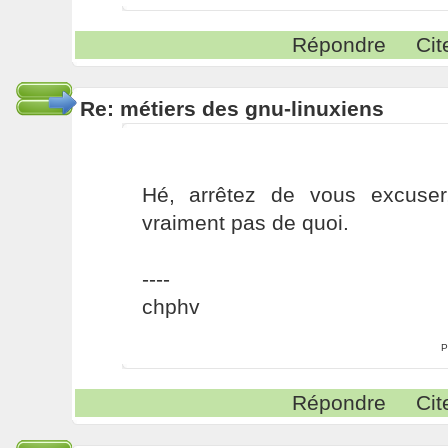
Répondre
Cit
Re: métiers des gnu-linuxiens
Hé, arrêtez de vous excuser,
vraiment pas de quoi.
----
chphv
P
Répondre
Cit