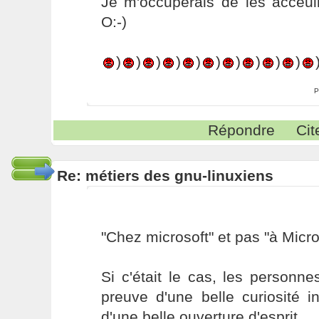
Je m'occuperais de les acceuil
O:-)
)
)
)
)
)
)
)
)
)
)
P
Répondre
Cit
Re: métiers des gnu-linuxiens
"Chez microsoft" et pas "à Micros
Si c'était le cas, les personn
preuve d'une belle curiosité in
d'une belle ouverture d'esprit.