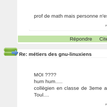
prof de math mais personne n'est
P
Répondre
Cit
Re: métiers des gnu-linuxiens
MOI ????
hum hum.....
collègien en classe de 3eme a
Toul....
P