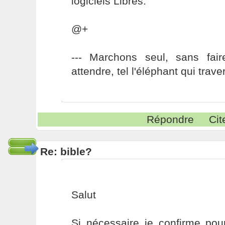
logiciels Libres.
@+
--- Marchons seul, sans fai
attendre, tel l'éléphant qui traver
Répondre
Cit
Re: bible?
Salut
Si nécessaire je confirme pou