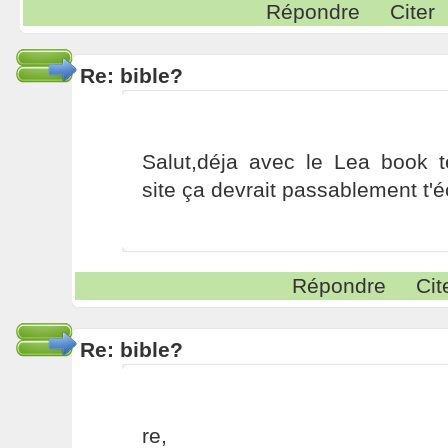
Répondre
Citer
Re: bible?
Salut,déja avec le Lea book t
site ça devrait passablement t'éc
Répondre
Cit
Re: bible?
re,