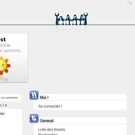
Moi !
e
ou
suivante
3
4
5
Se connecter !
282
General
Liste des forums