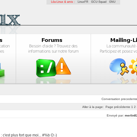
Léa-Linux & amis :
LinuxFR
GCU-Squad
GNU
Conversation
precedent
Aller à la page:
Page précédente
1
2
Envoyé par:
merlin8
 c'est plus fort que moi... #%b O:-)