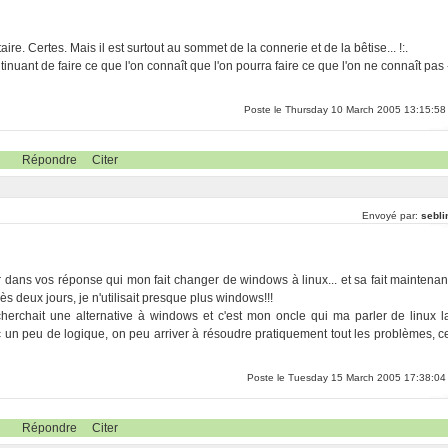
re. Certes. Mais il est surtout au sommet de la connerie et de la bêtise... !:.
inuant de faire ce que l'on connaît que l'on pourra faire ce que l'on ne connaît pas 
Poste le Thursday 10 March 2005 13:15:58
Répondre
Citer
Envoyé par:
sebli
er dans vos réponse qui mon fait changer de windows à linux... et sa fait maintenan
ès deux jours, je n'utilisait presque plus windows!!!
 cherchait une alternative à windows et c'est mon oncle qui ma parler de linux l
 Avec un peu de logique, on peu arriver à résoudre pratiquement tout les problèmes, c
Poste le Tuesday 15 March 2005 17:38:04
Répondre
Citer