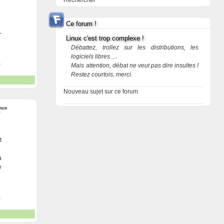
Rechercher
Ce forum !
-
Linux c'est trop complexe !
Débattez, trollez sur les distributions, les
logiciels libres ....
Mais attention, débat ne veut pas dire insultes !
Restez courtois, merci.
Nouveau sujet sur ce forum
nux
t
a
e