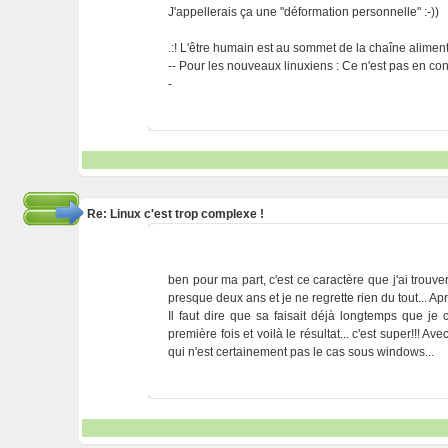
J'appellerais ça une "déformation personnelle" :-))
.:! L'être humain est au sommet de la chaîne alimentai
-- Pour les nouveaux linuxiens : Ce n'est pas en cont
-
Re: Linux c'est trop complexe !
ben pour ma part, c'est ce caractère que j'ai trouv
presque deux ans et je ne regrette rien du tout... Apr
Il faut dire que sa faisait déjà longtemps que je
première fois et voilà le résultat... c'est super!!!
qui n'est certainement pas le cas sous windows...