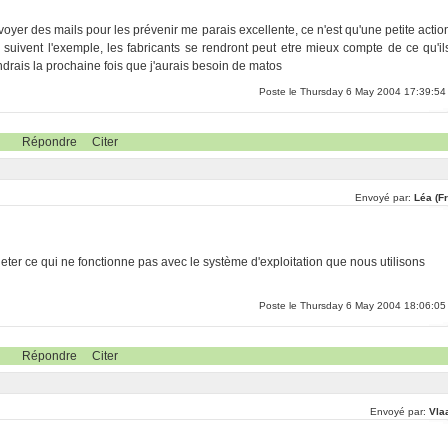
nvoyer des mails pour les prévenir me parais excellente, ce n'est qu'une petite actio
uivent l'exemple, les fabricants se rendront peut etre mieux compte de ce qu'il
rais la prochaine fois que j'aurais besoin de matos
Poste le Thursday 6 May 2004 17:39:54
Répondre
Citer
Envoyé par:
Léa (F
heter ce qui ne fonctionne pas avec le système d'exploitation que nous utilisons
Poste le Thursday 6 May 2004 18:06:05
Répondre
Citer
Envoyé par:
Vla