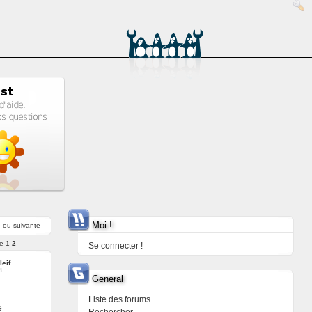
Moi !
e
ou
suivante
e
1
2
Se connecter !
leif
General
Liste des forums
e