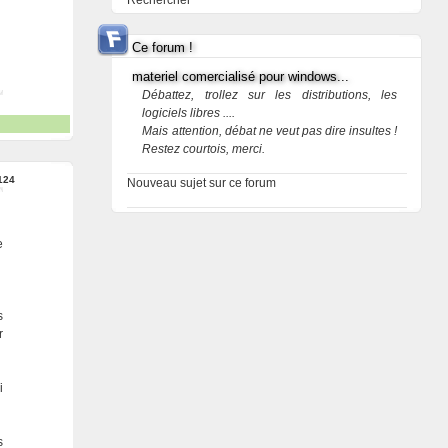
Rechercher
Ce forum !
materiel comercialisé pour windows...
Débattez, trollez sur les distributions, les
logiciels libres ....
Mais attention, débat ne veut pas dire insultes !
Restez courtois, merci.
124
Nouveau sujet sur ce forum
e
s
r
i
s