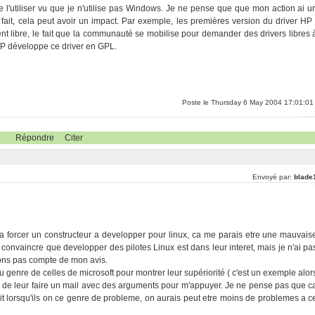
de l'utiliser vu que je n'utilise pas Windows. Je ne pense que que mon action ai u
fait, cela peut avoir un impact. Par exemple, les premières version du driver HP 
t libre, le fait que la communauté se mobilise pour demander des drivers libres 
HP développe ce driver en GPL.
Poste le Thursday 6 May 2004 17:01:01
Répondre
Citer
Envoyé par:
blade
.
er a forcer un constructeur a developper pour linux, ca me parais etre une mauvais
 convaincre que developper des pilotes Linux est dans leur interet, mais je n'ai pa
drons pas compte de mon avis.
u genre de celles de microsoft pour montrer leur supériorité ( c'est un exemple alor
is de leur faire un mail avec des arguments pour m'appuyer. Je ne pense pas que c
it lorsqu'ils on ce genre de probleme, on aurais peut etre moins de problemes a c