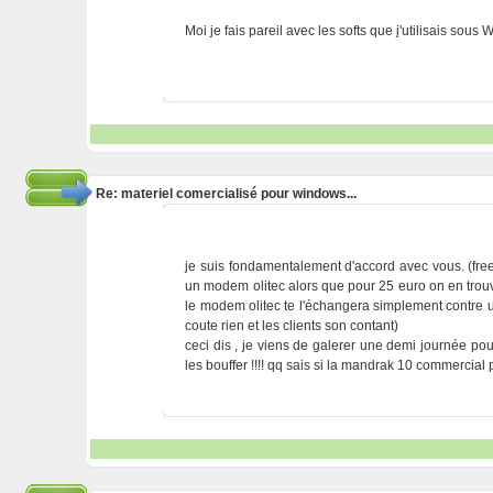
Moi je fais pareil avec les softs que j'utilisais sou
Re: materiel comercialisé pour windows...
je suis fondamentalement d'accord avec vous. (fre
un modem olitec alors que pour 25 euro on en trouv
le modem olitec te l'échangera simplement contre un
coute rien et les clients son contant)
ceci dis , je viens de galerer une demi journée pour
les bouffer !!!! qq sais si la mandrak 10 commercial