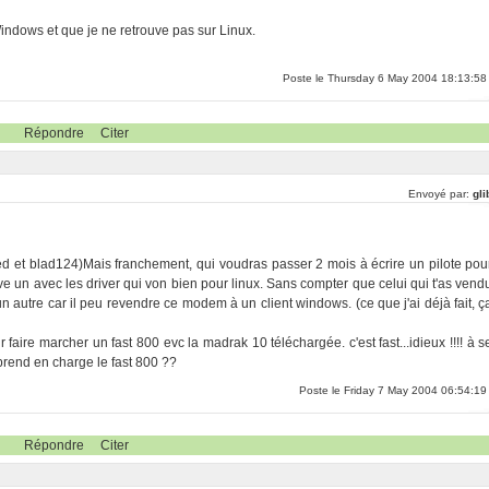
s Windows et que je ne retrouve pas sur Linux.
Poste le Thursday 6 May 2004 18:13:58
Répondre
Citer
Envoyé par:
gli
ed et blad124)Mais franchement, qui voudras passer 2 mois à écrire un pilote pou
e un avec les driver qui von bien pour linux. Sans compter que celui qui t'as vend
 autre car il peu revendre ce modem à un client windows. (ce que j'ai déjà fait, ç
 faire marcher un fast 800 evc la madrak 10 téléchargée. c'est fast...idieux !!!! à s
 prend en charge le fast 800 ??
Poste le Friday 7 May 2004 06:54:19
Répondre
Citer