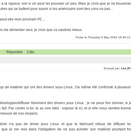
 et a la rigueur, voir si on peut les pousser un peu. Mais je crois que je ne trouverai
utres qui se battent pour savoir si les américains sont des cons ou pas...
.. peut etre mon prochain PC...
e vais me démerder seul, je crois que ca vaudras mieux.
Poste le Thursday 6 May 2004 16:46:14
Répondre
Citer
Envoyé par:
Léa (F
p de matériel qui ont des drivers sous Linux. J'ai même été confronté à plusieur
développer/diffuser librement des drivers pour Linux : je ne peux t'en donner, si j
s fait. Par contre si toi, tu as une idée : expose là ici, et si elle nous semble bonne
la mesure de nos moyens.
riel n'a pas de driver pour Linux et que le fabricant refuse de diffuser le
re que je me vois dans l'obligation de ne pas acheter son matériel pourtant for