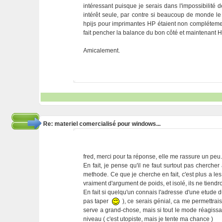
intéressant puisque je serais dans l'impossibilité 
intérêt seule, par contre si beaucoup de monde le 
hpijs pour imprimantes HP étaient non complétemen
fait pencher la balance du bon côté et maintenant 
Amicalement.
Re: materiel comercialisé pour windows...
fred, merci pour ta réponse, elle me rassure un peu
En fait, je pense qu'il ne faut surtout pas cherch
methode. Ce que je cherche en fait, c'est plus a les
vraiment d'argument de poids, et isolé, ils ne tien
En fait si quelqu'un connais l'adresse d'une etude d
pas taper
), ce serais génial, ca me permettra
serve a grand-chose, mais si tout le mode réagissa
niveau ( c'est utopiste, mais je tente ma chance )