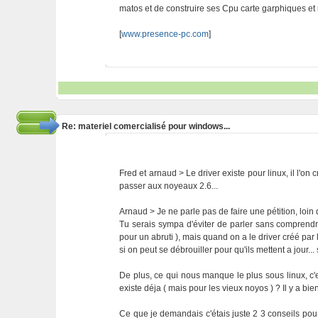
matos et de construire ses Cpu carte garphiques et
[
www.presence-pc.com
]
Re: materiel comercialisé pour windows...
Fred et arnaud > Le driver existe pour linux, il l'on
passer aux noyeaux 2.6...
Arnaud > Je ne parle pas de faire une pétition, loin d
Tu serais sympa d'éviter de parler sans comprendre
pour un abruti ), mais quand on a le driver créé par
si on peut se débrouiller pour qu'ils mettent a jour..
De plus, ce qui nous manque le plus sous linux, c'
existe déja ( mais pour les vieux noyos ) ? Il y a bie
Ce que je demandais c'étais juste 2 3 conseils pou