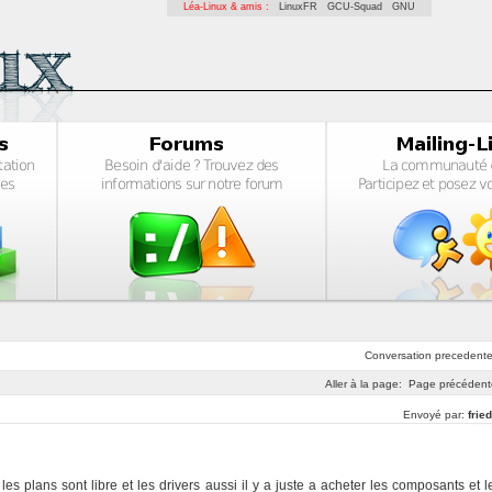
Léa-Linux & amis :
LinuxFR
GCU-Squad
GNU
Conversation
precedent
Aller à la page:
Page précédent
Envoyé par:
fried
es plans sont libre et les drivers aussi il y a juste a acheter les composants et l