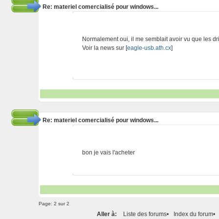
Re: materiel comercialisé pour windows...
Normalement oui, il me semblait avoir vu que les dr
Voir la news sur [
eagle-usb.ath.cx
]
Re: materiel comercialisé pour windows...
bon je vais l'acheter
Page:
2 sur 2
Aller à:
Liste des forums
•
Index du forum
•