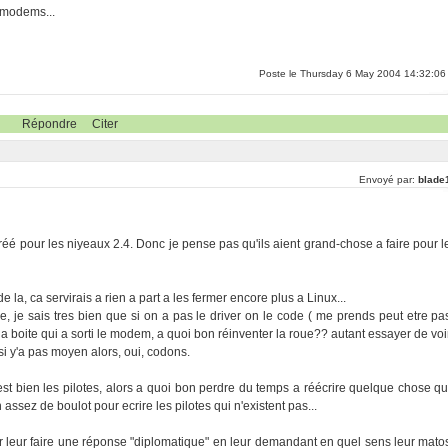
 modems...
Poste le Thursday 6 May 2004 14:32:06
Répondre
Citer
Envoyé par:
blade
 créé pour les niyeaux 2.4. Donc je pense pas qu'ils aient grand-chose a faire pour l
e la, ca servirais a rien a part a les fermer encore plus a Linux...
, je sais tres bien que si on a pas le driver on le code ( me prends peut etre pa
 la boite qui a sorti le modem, a quoi bon réinventer la roue?? autant essayer de voi
. si y'a pas moyen alors, oui, codons.
est bien les pilotes, alors a quoi bon perdre du temps a réécrire quelque chose qu
n assez de boulot pour ecrire les pilotes qui n'existent pas...
r leur faire une réponse "diplomatique" en leur demandant en quel sens leur mato