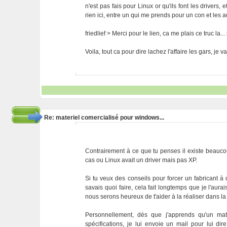
n'est pas fais pour Linux or qu'ils font les drivers,
rien ici, entre un qui me prends pour un con et les a
friedlief > Merci pour le lien, ca me plais ce truc la.
Voila, tout ca pour dire lachez l'affaire les gars, j
Re: materiel comercialisé pour windows...
Contrairement à ce que tu penses il existe beaucou
cas ou Linux avait un driver mais pas XP.
Si tu veux des conseils pour forcer un fabricant à 
savais quoi faire, cela fait longtemps que je l'aurai
nous serons heureux de t'aider à la réaliser dans 
Personnellement, dès que j'apprends qu'un maté
spécifications, je lui envoie un mail pour lui di