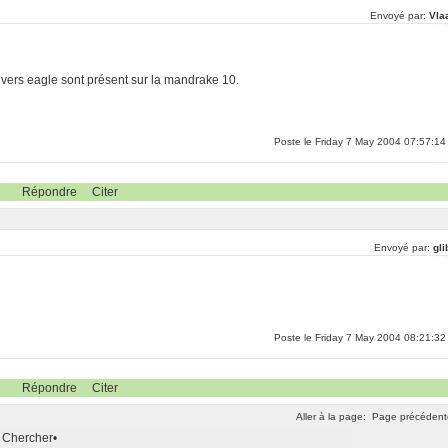
Envoyé par:
Vla
ivers eagle sont présent sur la mandrake 10.
Poste le Friday 7 May 2004 07:57:14
Répondre
Citer
Envoyé par:
gli
Poste le Friday 7 May 2004 08:21:32
Répondre
Citer
Aller à la page:
Page précédent
Chercher
•