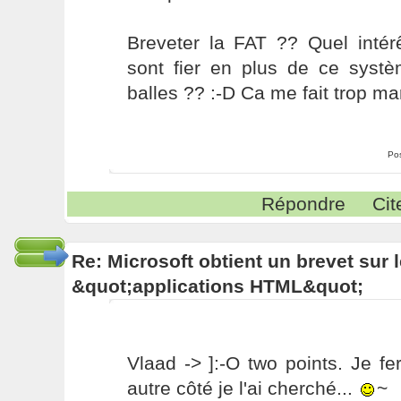
Breveter la FAT ?? Quel intér
sont fier en plus de ce systè
balles ?? :-D Ca me fait trop mar
Po
Répondre
Cit
Re: Microsoft obtient un brevet sur
&quot;applications HTML&quot;
Vlaad -> ]:-O two points. Je f
autre côté je l'ai cherché...
~