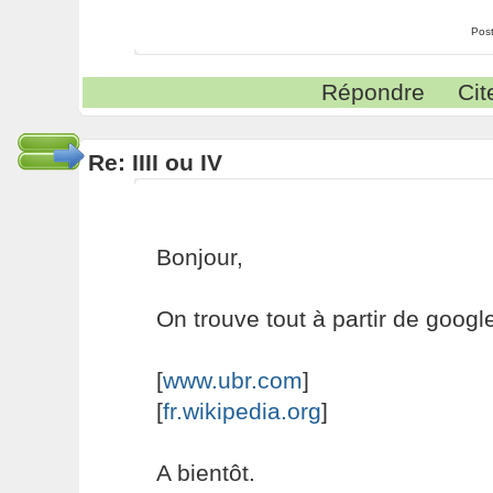
Pos
Répondre
Cit
Re: IIII ou IV
Bonjour,
On trouve tout à partir de google
[
www.ubr.com
]
[
fr.wikipedia.org
]
A bientôt.