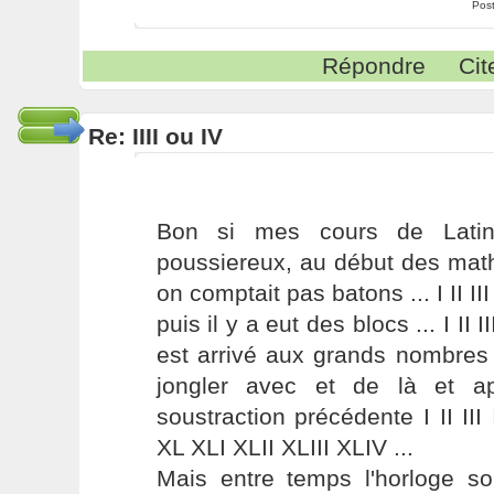
Pos
Répondre
Cit
Re: IIII ou IV
Bon si mes cours de Latin
poussiereux, au début des mat
on comptait pas batons ... I II III III
puis il y a eut des blocs ... I II I
est arrivé aux grands nombres L 
jongler avec et de là et a
soustraction précédente I II III 
XL XLI XLII XLIII XLIV ...
Mais entre temps l'horloge sol