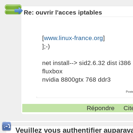
Re: ouvrir l'acces iptables
[
www.linux-france.org
]
];-)
net install--> sid2.6.32 dist i386
fluxbox
nvidia 8800gtx 768 ddr3
Post
Répondre
Cit
Veuillez vous authentifier aupara