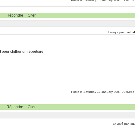
Poste le Saturday 13 January 2007 09:02:34
Répondre
Citer
Envoyé par:
barbs
pour chiffrer un repertoire
Poste le Saturday 13 January 2007 09:53:46
Répondre
Citer
Envoyé par:
Ma