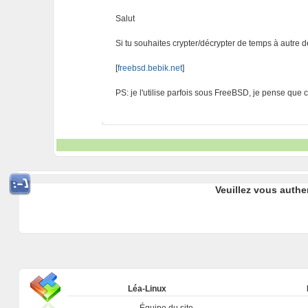
Salut
Si tu souhaites crypter/décrypter de temps à autre des
[
freebsd.bebik.net
]
PS: je l'utilise parfois sous FreeBSD, je pense que c
Veuillez vous authe
Léa-Linux