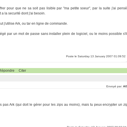
rer pour que ne sa soit pas lisible par "ma petite soeur", par la suite j'ai pensé
 la securité dont j'ai besoin.
t j'utilise Ark, ou tar en ligne de commande.
gé par un mot de passe sans installer plein de logiciel, ou le moins possible s'il
Poste le Saturday 13 January 2007 01:09:52
Répondre
Citer
Envoyé par:
Al
 pas Ark (qui doit le gérer pour les zips au moins), mais tu peux encrypter un zi