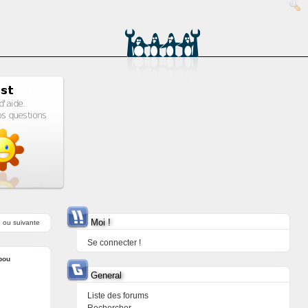
Moi !
e
ou
suivante
Se connecter !
bou
General
Liste des forums