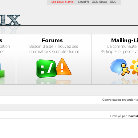
Léa-Linux & amis :
LinuxFR
GCU-Squad
GNU
Conversation
precedent
Envoyé par:
barbs