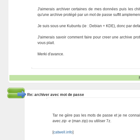
J'aimerais archiver certaines de mes données puis les chiff
qu'une archive protégé par un mot de passe suffit amplement a
Je suis sous une Kubuntu (ie : Debian + KDE), donc par defau
J'aimerais savoir comment faire pour creer une archive proté
vous plait.
Merki d'avance.
Re: archiver avec mot de passe
Tar ne gère pas les mots de passe et je ne connais
avec
zip -e
(man zip) ou utiliser 7z.
[
catwell.info
]