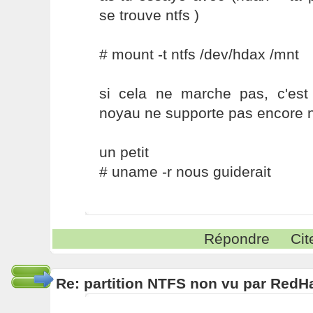
se trouve ntfs )
# mount -t ntfs /dev/hdax /mnt
si cela ne marche pas, c'es
noyau ne supporte pas encore n
un petit
# uname -r nous guiderait
Répondre
Cit
Re: partition NTFS non vu par RedHa