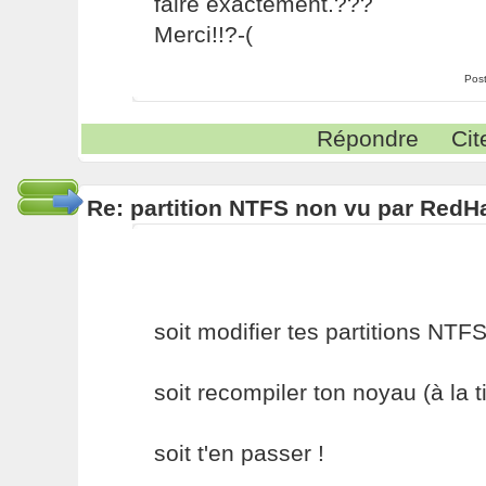
faire exactement.???
Merci!!?-(
Pos
Répondre
Cit
Re: partition NTFS non vu par RedHa
soit modifier tes partitions NTF
soit recompiler ton noyau (à la 
soit t'en passer !