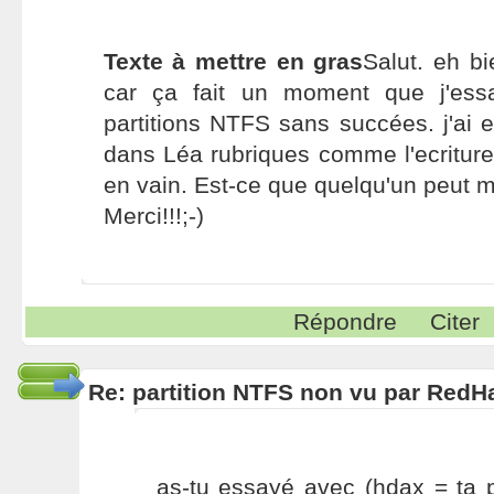
Texte à mettre en gras
Salut. eh bi
car ça fait un moment que j'es
partitions NTFS sans succées. j'ai 
dans Léa rubriques comme l'ecriture
en vain. Est-ce que quelqu'un peut 
Merci!!!;-)
Répondre
Citer
Re: partition NTFS non vu par RedHa
as-tu essayé avec (hdax = ta p