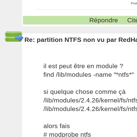
Pos
Répondre
Cit
Re: partition NTFS non vu par RedHa
il est peut être en module ?
find /lib/modules -name "*ntfs*"
si quelque chose comme çà
/lib/modules/2.4.26/kernel/fs/ntf
/lib/modules/2.4.26/kernel/fs/ntf
alors fais
# modprobe ntfs