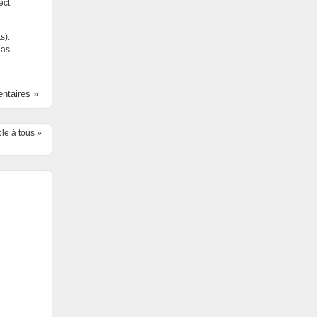
ect
s).
pas
ntaires »
le à tous
»