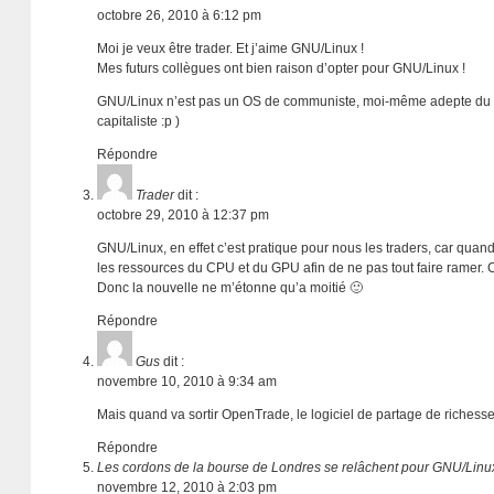
octobre 26, 2010 à 6:12 pm
Moi je veux être trader. Et j’aime GNU/Linux !
Mes futurs collègues ont bien raison d’opter pour GNU/Linux !
GNU/Linux n’est pas un OS de communiste, moi-même adepte du cap
capitaliste :p )
Répondre
Trader
dit :
octobre 29, 2010 à 12:37 pm
GNU/Linux, en effet c’est pratique pour nous les traders, car quand
les ressources du CPU et du GPU afin de ne pas tout faire ramer. 
Donc la nouvelle ne m’étonne qu’a moitié 🙂
Répondre
Gus
dit :
novembre 10, 2010 à 9:34 am
Mais quand va sortir OpenTrade, le logiciel de partage de richesse
Répondre
Les cordons de la bourse de Londres se relâchent pour GNU/Linux
novembre 12, 2010 à 2:03 pm