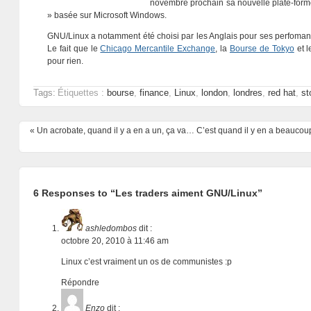
novembre prochain sa nouvelle plate-form
» basée sur Microsoft Windows.
GNU/Linux a notamment été choisi par les Anglais pour ses perfomance
Le fait que le
Chicago Mercantile Exchange
, la
Bourse de Tokyo
et 
pour rien.
Tags:
Étiquettes :
bourse
,
finance
,
Linux
,
london
,
londres
,
red hat
,
st
«
Un acrobate, quand il y a en a un, ça va… C’est quand il y en a beaucoup
6 Responses to “Les traders aiment GNU/Linux”
ashledombos
dit :
octobre 20, 2010 à 11:46 am
Linux c’est vraiment un os de communistes :p
Répondre
Enzo
dit :