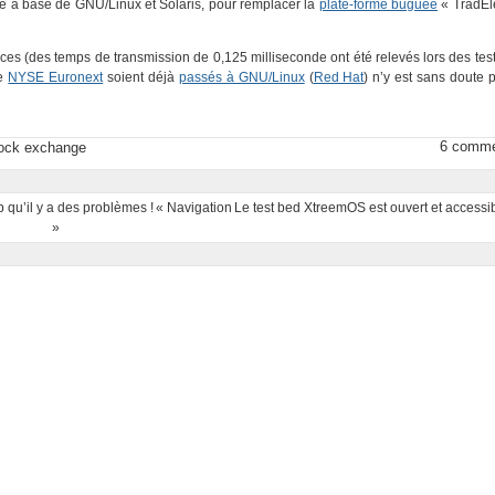
e à base de GNU/Linux et Solaris, pour remplacer la
plate-forme buguée
« TradEl
s (des temps de transmission de 0,125 milliseconde ont été relevés lors des test
le
NYSE Euronext
soient déjà
passés à GNU/Linux
(
Red Hat
) n’y est sans doute 
6 comme
ock exchange
 qu’il y a des problèmes !
« Navigation
Le test bed XtreemOS est ouvert et accessib
»