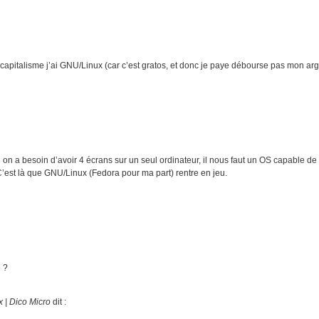
italisme j’ai GNU/Linux (car c’est gratos, et donc je paye débourse pas mon arg
 on a besoin d’avoir 4 écrans sur un seul ordinateur, il nous faut un OS capable de
C’est là que GNU/Linux (Fedora pour ma part) rentre en jeu.
 ?
 | Dico Micro
dit :