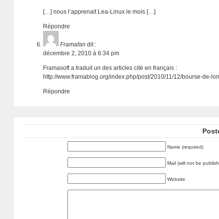
[…] nous l’apprenait Lea-Linux le mois […]
Répondre
Framafan
dit :
décembre 2, 2010 à 6:34 pm
Framasoft a traduit un des articles cité en français :
http://www.framablog.org/index.php/post/2010/11/12/bourse-de-lo
Répondre
Post
Name (required)
Mail (will not be publis
Website