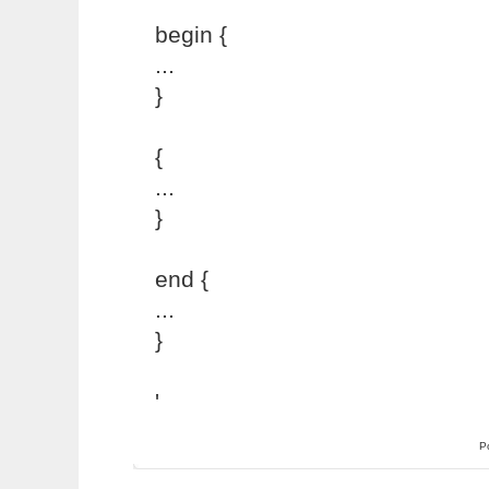
begin {
...
}
{
...
}
end {
...
}
'
P