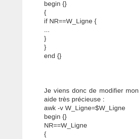
begin {}
{
if NR==W_Ligne {
...
}
}
end {}
Je viens donc de modifier mon 
aide très précieuse :
awk -v W_Ligne=$W_Ligne
begin {}
NR==W_Ligne
{