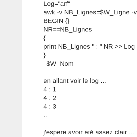
Log="arf"
awk -v NB_Lignes=$W_Ligne -v
BEGIN {}
NR==NB_Lignes
{
print NB_Lignes " : " NR >> Log
}
' $W_Nom
en allant voir le log ...
4 : 1
4 : 2
4 : 3
...
j'espere avoir été assez clair ...