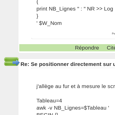
{
print NB_Lignes " : " NR >> Log
}
' $W_Nom
Po
Répondre
Cit
Re: Se positionner directement sur
j'allège au fur et à mesure le scri
Tableau=4
awk -v NB_Lignes=$Tableau '
BEGIN {}