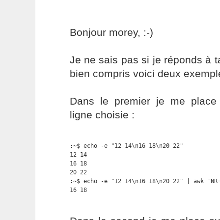
Bonjour morey, :-)
Je ne sais pas si je réponds à ta
bien compris voici deux exempl
Dans le premier je me place
ligne choisie :
:~$ echo -e "12 14\n16 18\n20 22"

12 14

16 18

20 22

:~$ echo -e "12 14\n16 18\n20 22" | awk 'NR=
16 18