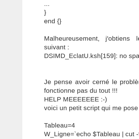
...
}
end {}
Malheureusement, j'obtiens 
suivant :
DSIMD_EclatU.ksh[159]: no sp
Je pense avoir cerné le probl
fonctionne pas du tout !!!
HELP MEEEEEEE :-)
voici un petit script qui me pos
Tableau=4
W_Ligne=`echo $Tableau | cut -f