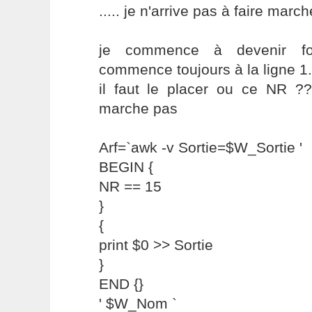
..... je n'arrive pas à faire marcher
je commence à devenir fou
commence toujours à la ligne 1.
il faut le placer ou ce NR ?
marche pas
Arf=`awk -v Sortie=$W_Sortie '
BEGIN {
NR == 15
}
{
print $0 >> Sortie
}
END {}
' $W_Nom `