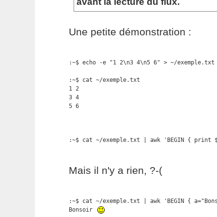
avant la lecture du flux.
Une petite démonstration :
:~$ echo -e "1 2\n3 4\n5 6" > ~/exemple.txt

:~$ cat ~/exemple.txt

1 2

3 4

5 6
:~$ cat ~/exemple.txt | awk 'BEGIN { print 
Mais il n'y a rien, ?-(
:~$ cat ~/exemple.txt | awk 'BEGIN { a="Bon
Bonsoir 