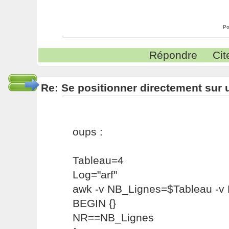
Po
Répondre
Cit
Re: Se positionner directement sur
oups :
Tableau=4
Log="arf"
awk -v NB_Lignes=$Tableau -v 
BEGIN {}
NR==NB_Lignes