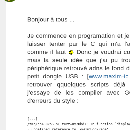
Bonjour à tous ...
Je commence en programation et je 
laisser tenter par le C qui m'a l'
comme il faut
Donc je voudrai c
mais la seule idée que j'ai pu trou
périphérique retrouvé adns le fond d
petit dongle USB : [
www.maxim-ic
retrouver qquelques scripts déjà
j'essaye de les compiler avec G
d'erreurs du style :
[...]

/tmp/cc4J8VoS.o(.text+0x20bd): In function `display
: undefined reference to `owCanLockPage'
