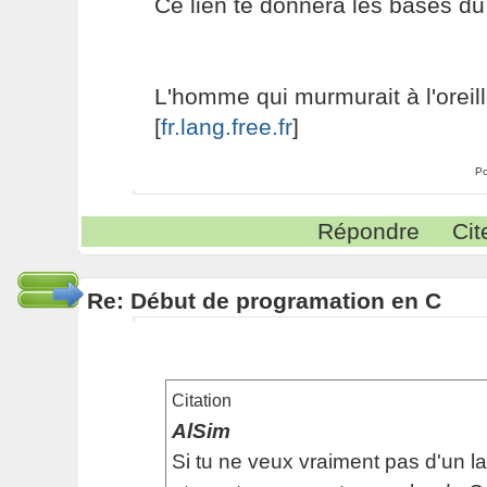
Ce lien te donnera les bases du 
L'homme qui murmurait à l'oreil
[
fr.lang.free.fr
]
Po
Répondre
Cit
Re: Début de programation en C
Citation
AlSim
Si tu ne veux vraiment pas d'un l