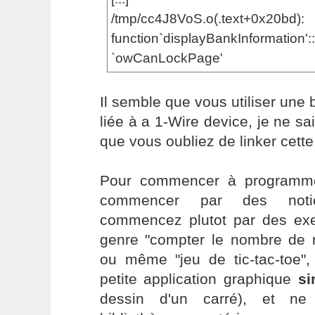
/tmp/cc4J8VoS.o(.te
function`displayBankInformation':
`owCanLockPage'
Il semble que vous utiliser une 
liée à a 1-Wire device, je ne sa
que vous oubliez de linker cette
Pour commencer à programmer 
commencer par des notions
commencez plutot par des exe
genre "compter le nombre de m
ou même "jeu de tic-tac-toe",
petite application graphique
si
dessin d'un carré), et n