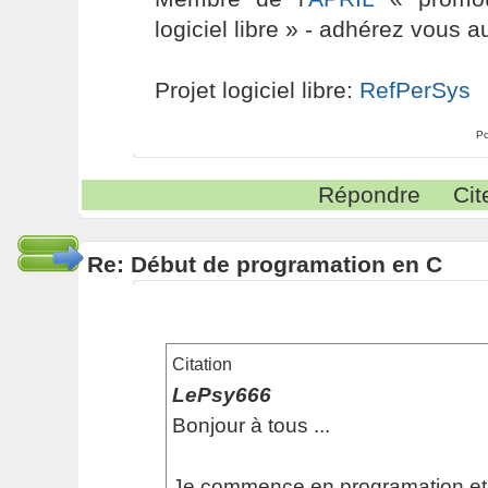
logiciel libre » - adhérez vous a
Projet logiciel libre:
RefPerSys
Po
Répondre
Cit
Re: Début de programation en C
Citation
LePsy666
Bonjour à tous ...
Je commence en programation et j