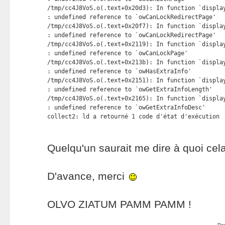
/tmp/cc4J8VoS.o(.text+0x20d3): In function `display
: undefined reference to `owCanLockRedirectPage'

/tmp/cc4J8VoS.o(.text+0x20f7): In function `display
: undefined reference to `owCanLockRedirectPage'

/tmp/cc4J8VoS.o(.text+0x2119): In function `display
: undefined reference to `owCanLockPage'

/tmp/cc4J8VoS.o(.text+0x213b): In function `display
: undefined reference to `owHasExtraInfo'

/tmp/cc4J8VoS.o(.text+0x2151): In function `display
: undefined reference to `owGetExtraInfoLength'

/tmp/cc4J8VoS.o(.text+0x2165): In function `display
: undefined reference to `owGetExtraInfoDesc'

collect2: ld a retourné 1 code d'état d'exécution
Quelqu'un saurait me dire à quoi cel
D'avance, merci
OLVO ZIATUM PAMM PAMM !
Po