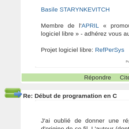
Basile STARYNKEVITCH
Membre de l'
APRIL
« promouv
logiciel libre » - adhérez vous a
Projet logiciel libre:
RefPerSys
Po
Répondre
Cit
Re: Début de programation en C
J'ai oublié de donner une r
d'origine de ce fil. L'auteur (do