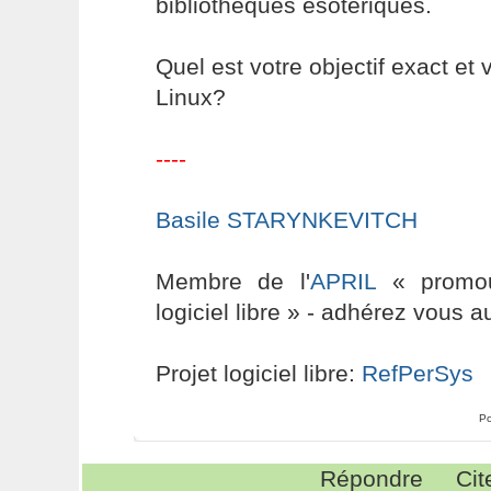
bibliothèques esotériques.
Quel est votre objectif exact et
Linux?
----
Basile STARYNKEVITCH
Membre de l'
APRIL
« promouv
logiciel libre » - adhérez vous a
Projet logiciel libre:
RefPerSys
Po
Répondre
Cit