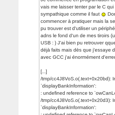
vais me laisser tenter par le C qui 
sympathique comme il faut
Don
commencer à pratiquer mais la seu
pu trouver est d'utiliser un périph
adns le fond d'un de mes tiroirs (u
USB : ) J'ai bien pu retrouver qqu
déjà faits mais dès que j'essaye d
avec GCC j'ai énormément d'erreur
[...]
/tmp/cc4J8VoS.o(.text+0x20bd): In
`displayBankInformation':
: undefined reference to `owCan
/tmp/cc4J8VoS.o(.text+0x20d3): In
`displayBankInformation':
: undefined reference to `owCan