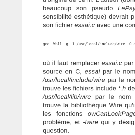
beaucoup son pseudo
LePs
sensibilité esthétique) devrait
son fichier
essai.c
avec une c
gcc -Wall -g -I /usr/local/include/wire -O 
où il faut remplacer
essai.c
par 
source en C,
essai
par le nom 
/usr/local/include/wire
par le no
trouve les fichiers include
*.h
de 
/usr/local/lib/wire
par le nom d
trouve la bibliothèque Wire qu'il
les fonctions
owCanLockPag
problème, et
-lwire
qui y désig
question.