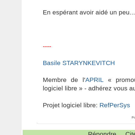
En espérant avoir aidé un peu...
----
Basile STARYNKEVITCH
Membre de l'
APRIL
« promouv
logiciel libre » - adhérez vous a
Projet logiciel libre:
RefPerSys
Po
Répondre
Cit