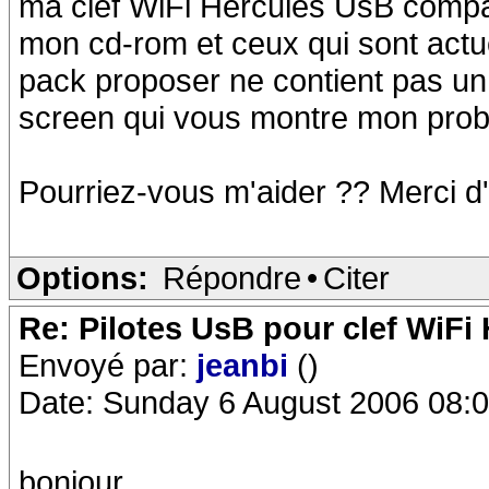
ma clef WiFi Hercules UsB compat
mon cd-rom et ceux qui sont actue
pack proposer ne contient pas un fic
screen qui vous montre mon pro
Pourriez-vous m'aider ?? Merci d
Options:
Répondre
•
Citer
Re: Pilotes UsB pour clef WiFi
Envoyé par:
jeanbi
()
Date: Sunday 6 August 2006 08:
bonjour,