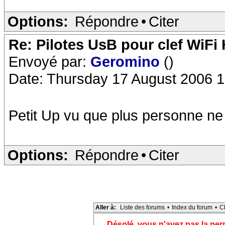
Options:
Répondre
•
Citer
Re: Pilotes UsB pour clef WiFi
Envoyé par:
Geromino
()
Date: Thursday 17 August 2006 1
Petit Up vu que plus personne ne
Options:
Répondre
•
Citer
Aller à:
Liste des forums
•
Index du forum
•
C
Désolé, vous n'avez pas la pe