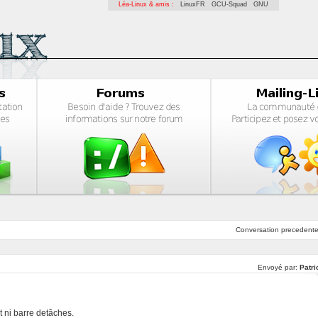
Léa-Linux & amis :
LinuxFR
GCU-Squad
GNU
Conversation
precedent
Envoyé par:
Patri
t ni barre detâches.