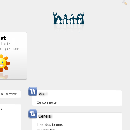
Moi !
e
ou
suivante
Se connecter !
ckp
General
Liste des forums