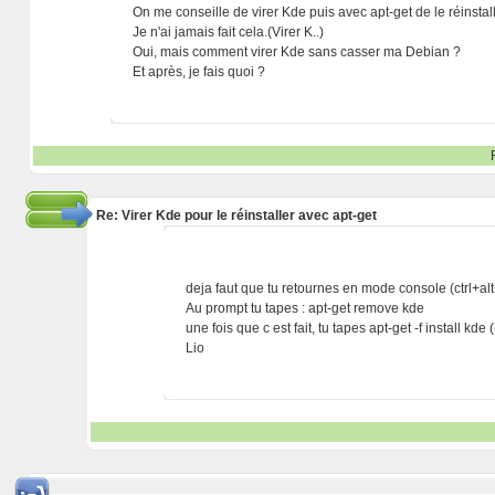
On me conseille de virer Kde puis avec apt-get de le réinstall
Je n'ai jamais fait cela.(Virer K..)
Oui, mais comment virer Kde sans casser ma Debian ?
Et après, je fais quoi ?
Re: Virer Kde pour le réinstaller avec apt-get
deja faut que tu retournes en mode console (ctrl+a
Au prompt tu tapes : apt-get remove kde
une fois que c est fait, tu tapes apt-get -f install kde
Lio